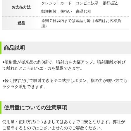
クレジットカード
コンビニ決済
銀行振込
お支払方法
郵便振替
後払い
商品代引
原則７日以内までは返品可能（送料はお客様負
返品
担）
商品説明
●噴射量が従来品の約3倍で、噴射力を大幅アップ。噴射距離が伸び
て離れたところのハエ・カを撃退できます。
●軽く押すだけで噴射できるテコ式押しボタン、指の力が弱い方でも
ラクラク噴射できます。
使用量についての注意事項
使用量・使用方法につきましてはあくまで目安となります。弊社が
ご指導するものではございませんのでご容赦ください。