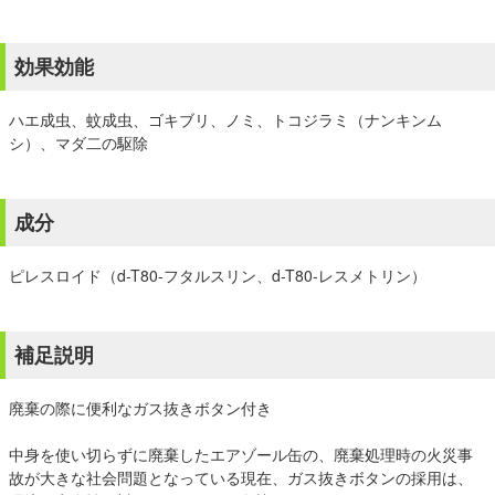
効果効能
ハエ成虫、蚊成虫、ゴキブリ、ノミ、トコジラミ（ナンキンム
シ）、マダ二の駆除
成分
ピレスロイド（d-T80-フタルスリン、d-T80-レスメトリン）
補足説明
廃棄の際に便利なガス抜きボタン付き
中身を使い切らずに廃棄したエアゾール缶の、廃棄処理時の火災事
故が大きな社会問題となっている現在、ガス抜きボタンの採用は、