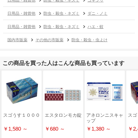
日用品・雑貨他
防虫・殺虫・ネズミ
ダニ・ノミ
日用品・雑貨他
防虫・殺虫・ネズミ
ハエ・蚊
国内市販薬
その他の市販薬
防虫・殺虫・虫よけ
この商品を買った人はこんな商品も買っています
スゴうす１０００
エスタロンモカ錠
アネロンニスキャ
スゴ
ップ
￥1,580 ～
￥680 ～
￥1,380 ～
￥2,