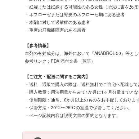
・妊婦または妊娠する可能性のある女性（胎児に害を及ぼ
・ネフローゼまたは腎炎のネフローゼ期にある患者
・本剤に対して過敏症のある患者
・重度の肝機能障害のある患者
【参考情報】
本剤の有効成分は、海外において『ANADROL-50』等と
参考リンク：
FDA 添付文書（英語）
【ご注文・配送に関するご案内】
・送料：通販で購入の際は、送料無料でご自宅へ配達してお
・購入数量：用法用量からみて1か月に1ヶ月分量までとな
・使用期限：通常、6か月以上のものをお手配しておりま
・保管方法：20℃〜25℃の室温で保管してください。
・ページ記載内容は説明文書の要約となります。