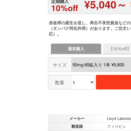
¥5,040～
定期購入
10%off
赤血球の産生を促し、再生不良性貧血などの
（タンパク同化作用）があります。ご注文い
応）。
通常購入
【10％of
サイズ
数量
メーカー
Lloyd Laborato
製造国
フィリピン