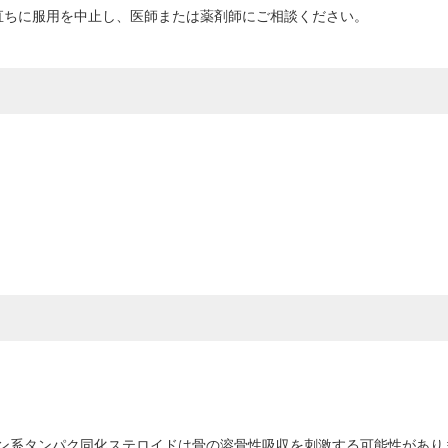
直ちに服用を中止し、医師または薬剤師にご相談ください。
ン系タンパク同化ステロイドは骨の溶骨性吸収を刺激する可能性があり