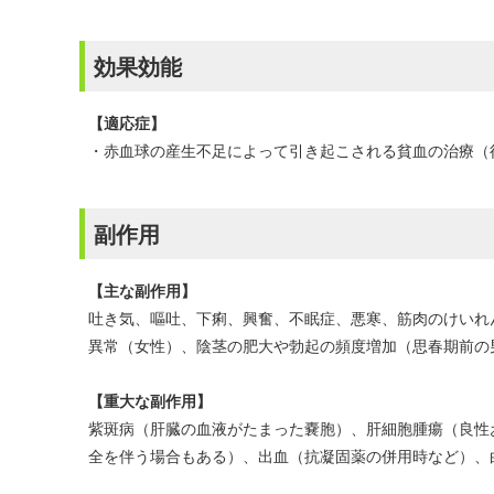
効果効能
【適応症】
・赤血球の産生不足によって引き起こされる貧血の治療（
副作用
【主な副作用】
吐き気、嘔吐、下痢、興奮、不眠症、悪寒、筋肉のけいれ
異常（女性）、陰茎の肥大や勃起の頻度増加（思春期前の
【重大な副作用】
紫斑病（肝臓の血液がたまった嚢胞）、肝細胞腫瘍（良性
全を伴う場合もある）、出血（抗凝固薬の併用時など）、