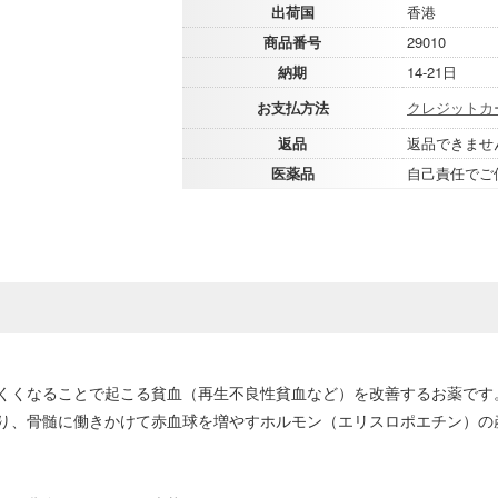
出荷国
香港
商品番号
29010
納期
14-21日
お支払方法
クレジットカ
返品
返品できませ
医薬品
自己責任でご
くくなることで起こる貧血（再生不良性貧血など）を改善するお薬です
り、骨髄に働きかけて赤血球を増やすホルモン（エリスロポエチン）の