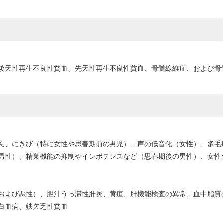
後天性再生不良性貧血、先天性再生不良性貧血、骨髄線維症、および骨
ん、にきび（特に女性や思春期前の男児）、声の低音化（女性）、多毛
男性）、精巣機能の抑制やインポテンスなど（思春期後の男性）、女性
および悪性）、胆汁うっ滞性肝炎、黄疸、肝機能検査の異常、血中脂質
白血病、鉄欠乏性貧血