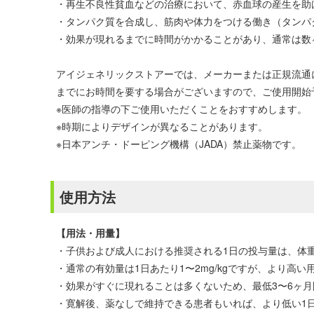
・再生不良性貧血などの治療において、赤血球の産生を助
・タンパク質を合成し、筋肉や体力をつける働き（タンパ
・効果が現れるまでに時間がかかることがあり、通常は数
アイジェネリックストアーでは、メーカーまたは正規流通
までにお時間を要する場合がございますので、ご使用開始
※医師の指導の下ご使用いただくことをおすすめします。
※時期によりデザインが異なることがあります。
※日本アンチ・ドーピング機構（JADA）禁止薬物です。
使用方法
【用法・用量】
・子供および成人における推奨される1日の投与量は、体重1
・通常の有効量は1日あたり1〜2mg/kgですが、より
・効果がすぐに現れることは多くないため、最低3〜6ヶ
・寛解後、薬なしで維持できる患者もいれば、より低い1