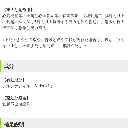
【重大な副作用】
心筋梗塞等の重篤な心血管系等の有害事象、持続勃起症（4時間以上
の勃起の延長又は6時間以上持続する痛みを伴う勃起）、急激な視力
低下又は急激な視力喪失
※上記のような異常や、普段と違う症状が現れた場合は、直ちに服用
を中止し、医師または薬剤師にご相談ください。
成分
【有効成分】
シルデナフィル（Sildenafil）
【薬効分類名】
勃起不全治療剤
補足説明