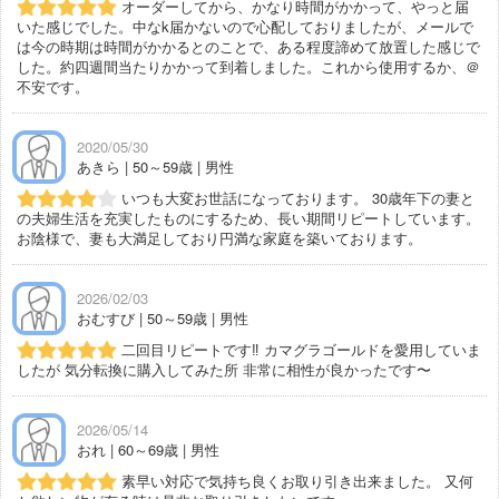
オーダーしてから、かなり時間がかかって、やっと届
いた感じでした。中なk届かないので心配しておりましたが、メールで
は今の時期は時間がかかるとのことで、ある程度諦めて放置した感じで
した。約四週間当たりかかって到着しました。これから使用するか、＠
不安です。
2020/05/30
あきら | 50～59歳 | 男性
いつも大変お世話になっております。 30歳年下の妻と
の夫婦生活を充実したものにするため、長い期間リピートしています。
お陰様で、妻も大満足しており円満な家庭を築いております。
2026/02/03
おむすび | 50～59歳 | 男性
二回目リピートです‼︎ カマグラゴールドを愛用していま
したが 気分転換に購入してみた所 非常に相性が良かったです〜
2026/05/14
おれ | 60～69歳 | 男性
素早い対応で気持ち良くお取り引き出来ました。 又何