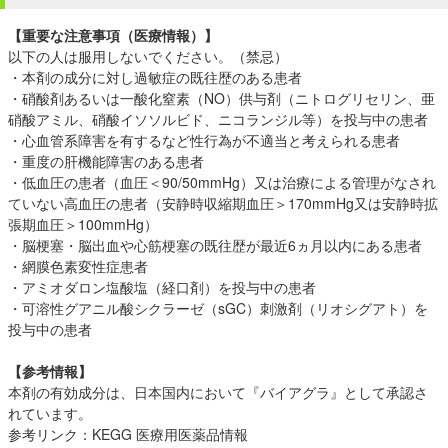
【重要な注意事項（医療情報）】
以下の人は服用しないでください。（禁忌）
・本剤の成分に対し過敏症の既往歴のある患者
・硝酸剤あるいは一酸化窒素（NO）供与剤（ニトログリセリン、亜
硝酸アミル、硝酸イソソルビド、ニコランジル等）を投与中の患者
・心血管系障害を有するなど性行為が不適当と考えられる患者
・重度の肝機能障害のある患者
・低血圧の患者（血圧＜90/50mmHg）又は治療による管理がなされ
ていない高血圧の患者（安静時収縮期血圧＞170mmHg又は安静時拡
張期血圧＞100mmHg）
・脳梗塞・脳出血や心筋梗塞の既往歴が最近6ヵ月以内にある患者
・網膜色素変性症患者
・アミオダロン塩酸塩（経口剤）を投与中の患者
・可溶性グアニル酸シクラーゼ（sGC）刺激剤（リオシグアト）を
投与中の患者
【参考情報】
本剤の有効成分は、日本国内において『バイアグラ』として承認さ
れています。
参考リンク：
KEGG 医療用医薬品情報