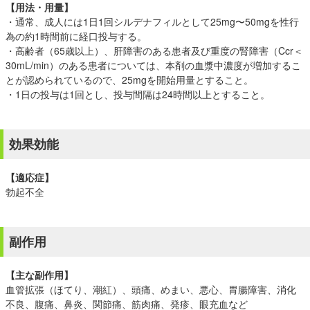
【用法・用量】
・通常、成人には1日1回シルデナフィルとして25mg〜50mgを性行
為の約1時間前に経口投与する。
・高齢者（65歳以上）、肝障害のある患者及び重度の腎障害（Ccr＜
30mL/min）のある患者については、本剤の血漿中濃度が増加するこ
とが認められているので、25mgを開始用量とすること。
・1日の投与は1回とし、投与間隔は24時間以上とすること。
効果効能
【適応症】
勃起不全
副作用
【主な副作用】
血管拡張（ほてり、潮紅）、頭痛、めまい、悪心、胃腸障害、消化
不良、腹痛、鼻炎、関節痛、筋肉痛、発疹、眼充血など