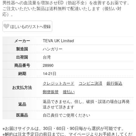
男性器への血流量を増加させED（勃起不全）を改善するお薬です。
ご注文いただいた製品は送料無料で配達いたします（後払い対
応）。
ほしいものリストへ登録
メーカー
TEVA UK Limited
製造国
ハンガリー
出荷国
台湾
商品番号
28990
納期
14-21日
クレジットカード
コンビニ決済
銀行振込
お支払方法
郵便振替
後払い
返品できません。但し、破損・誤送の場合は再発
返品
送させて頂きます
医薬品
自己責任でご使用ください
※お届けサイクルは、30日・60日・90日毎から選択が可能です。
※解約は注文予定日の前日までに、マイページよりお手続きしてくだ