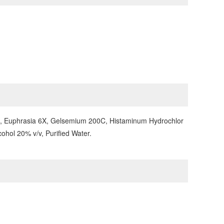
 4X, Euphrasia 6X, Gelsemium 200C, Histaminum Hydrochlor
ohol 20% v/v, Purified Water.