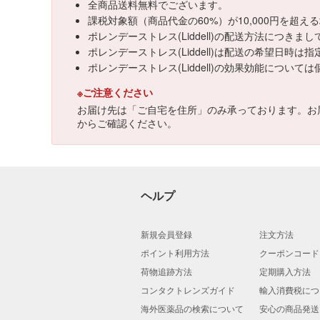
全商品送料無料でございます。
課税対象額（商品代金の60%）が10,000円を超
ポレンデーストレス(Liddell)の配送方法につき
ポレンデーストレス(Liddell)は配送の希望日時は
ポレンデーストレス(Liddell)の効果効能につ
※ご注意ください
お届け先は「ご自宅を住所」のみ承っております。お
からご確認ください。
ヘルプ
新規会員登録
注文方法
ポイント利用方法
クーポンコード
荷物追跡方法
定期購入方法
コンタクトレンズガイド
輸入消費税につ
海外医薬品の検索について
安心の商品発送