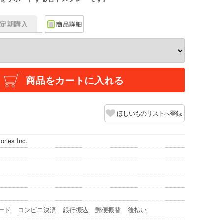
f】定期購入
商品をカートに入れる
ほしいものリストへ登録
tories Inc.
ード
コンビニ決済
銀行振込
郵便振替
後払い