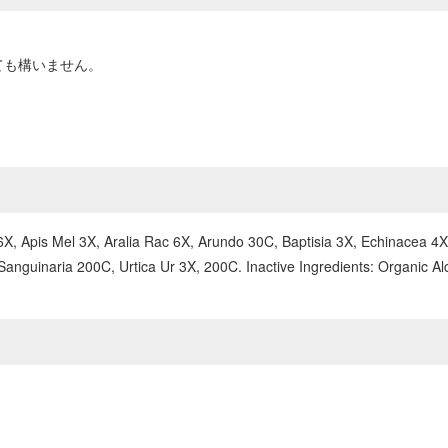
ても構いません。
a 6X, Apis Mel 3X, Aralia Rac 6X, Arundo 30C, Baptisia 3X, Echinacea
nguinaria 200C, Urtica Ur 3X, 200C. Inactive Ingredients: Organic Alc