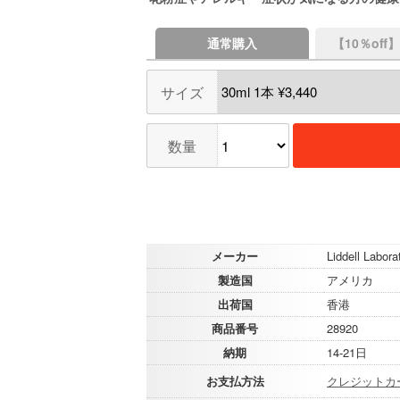
通常購入
【10％of
サイズ
数量
メーカー
Liddell Labora
製造国
アメリカ
出荷国
香港
商品番号
28920
納期
14-21日
お支払方法
クレジットカ