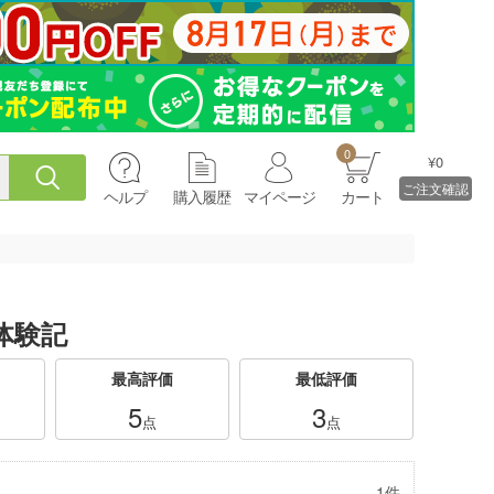
0
¥0
ご注文確認
ヘルプ
購入履歴
マイページ
カート
体験記
最高評価
最低評価
5
3
点
点
1件