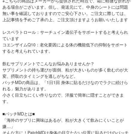
※こちらの商品はメーカーから提供された時点で、箱に軽微な折れが
ある場合がございます。但し、発送元にて、中身のシートには問題
無い事を確認しておりますのでご安心下さい。ご注文に際しては、
上記事情を予めご了承の上、ご注文頂けますようお願いいたします
レスベラトロール：サーチュイン遺伝子をサポートすると考えられ
ています
コエンザイムQ10：老化要因による体の機能低下の抑制をサポート
すると考えられています。
飲むサプリメントでこんなお悩みありませんか？
サプリメントの持ち運びが面倒、粒が大きいものが多く飲むのが大
変、摂取のタイミングを逃しがちなど。
パッチMDの商品は、「1日1回 身体に貼るだけなのでラクに続けら
れる」魅力があります。
小さく目立ちにくい作りなので、洋服で簡単に隠すことができま
す。
■パッチMDとは■
「海外のサプリに興味はあるが、粒が大きくて飲みにくいことが
嫌…」
そんな方に！PatchMDは身体の目立たない位置に貼るだけのパッチ