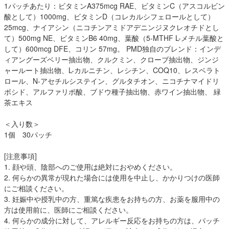
1パッチあたり：ビタミンA375mcg RAE、ビタミンC（アスコルビン
酸として）1000mg、ビタミンD（コレカルシフェロールとして）
25mcg、ナイアシン（ニコチンアミドアデニンジヌクレオチドとし
て）500mg NE、ビタミンB6 40mg、葉酸（5-MTHF L-メチル葉酸と
して）600mcg DFE、コリン 57mg。 PMD独自のブレンド：インデ
ィアングーズベリー抽出物、クルクミン、クローブ抽出物、ジンジ
ャールート抽出物、L-カルニチン、レシチン、COQ10、レスベラト
ロール、N-アセチルシステイン、グルタチオン、ニコチナマイドリ
ボシド、アルファリポ酸、ブドウ種子抽出物、赤ワイン抽出物、 緑
茶エキス
＜入り数＞
1個 30パッチ
[注意事項]
1. 顔や頭、陰部へのご使用は絶対におやめください。
2. 何らかの異常が現れた場合には使用を中止し、かかりつけの医師
にご相談ください。
3. 妊娠中や授乳中の方、重篤な疾患をお持ちの方、お薬を服用中の
方は使用前に、医師にご相談ください。
4. 何らかの成分に対して、アレルギー反応をお持ちの方は、パッチ