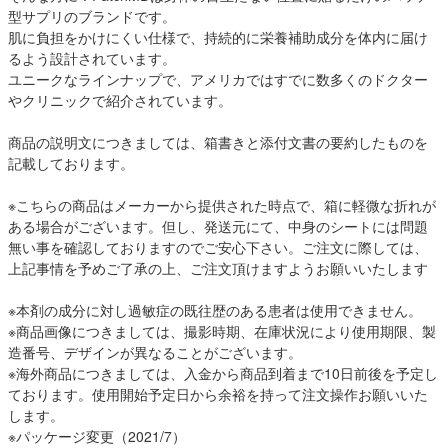
型サプリのブランドです。
肌に負担をかけにくい仕様で、持続的に栄養補助成分を体内に届け
るよう設計されています。
ユニークなラインナップで、アメリカではすでに数多くのドクター
やクリニックで紹介されています。
商品の説明文につきましては、箱書きと添付文書の要約したものを
記載しております。
※こちらの商品はメーカーから提供された時点で、箱に軽微な折れが
ある場合がございます。但し、発送元にて、中身のシートには問題
無い事を確認しておりますのでご安心下さい。ご注文に際しては、
上記事情を予めご了承の上、ご注文頂けますようお願いいたします
※本剤の成分に対し過敏症の既往歴のある患者は使用できません。
※商品画像につきましては、撮影時期、在庫状況により使用期限、製
造番号、デザインが異なることがございます。
※海外商品につきましては、入金から商品到着まで10日前後を予定し
ております。使用開始予定日から余裕を持って注文操作お願いいた
します。
※パッケージ変更（2021/7）