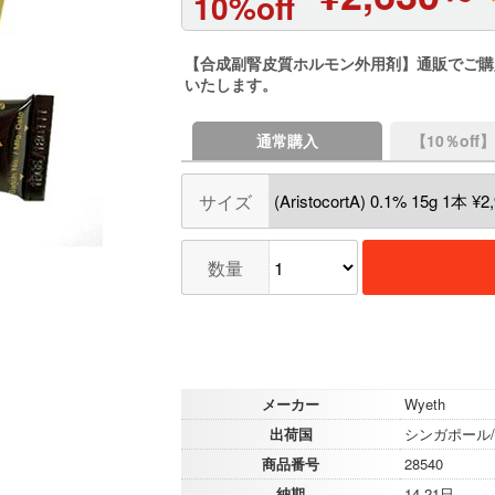
10%off
【合成副腎皮質ホルモン外用剤】通販でご購
いたします。
通常購入
【10％of
サイズ
数量
メーカー
Wyeth
出荷国
シンガポール
商品番号
28540
納期
14-21日