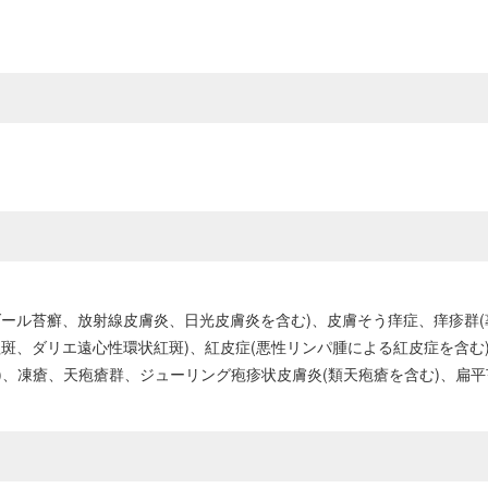
ール苔癬、放射線皮膚炎、日光皮膚炎を含む)、皮膚そう痒症、痒疹群(
斑、ダリエ遠心性環状紅斑)、紅皮症(悪性リンパ腫による紅皮症を含む
む)、凍瘡、天疱瘡群、ジューリング疱疹状皮膚炎(類天疱瘡を含む)、扁