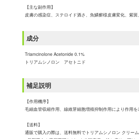
【主な副作用】
皮膚の感染症、ステロイド酒さ、魚鱗癬様皮膚変化、紫斑
成分
Triamcinolone Acetonide 0.1%
トリアムシノロン アセトニド
補足説明
【作用機序】
毛細血管収縮作用、線維芽細胞増殖抑制作用により作用を
【送料】
通販で購入の際は、送料無料でトリアムシノロン クリー