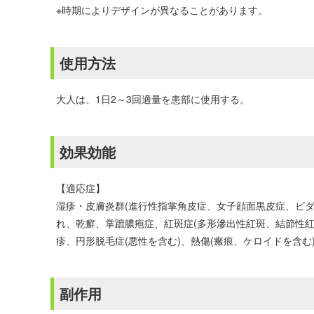
※時期によりデザインが異なることがあります。
使用方法
大人は、1日2～3回適量を患部に使用する。
効果効能
【適応症】
湿疹・皮膚炎群(進行性指掌角皮症、女子顔面黒皮症、ビダ
れ、乾癬、掌蹠膿疱症、紅斑症(多形滲出性紅斑、結節性紅
疹、円形脱毛症(悪性を含む)、熱傷(瘢痕、ケロイドを含
副作用