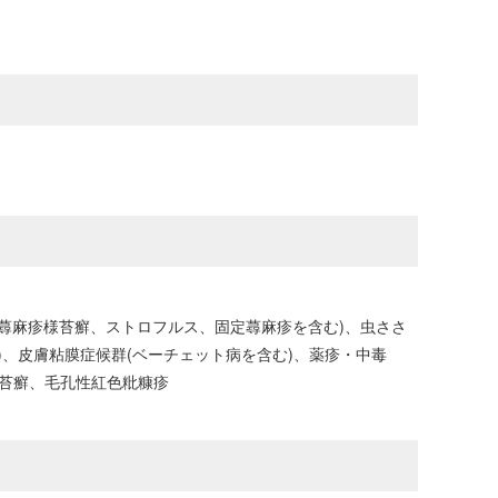
蕁麻疹様苔癬、ストロフルス、固定蕁麻疹を含む)、虫ささ
)、皮膚粘膜症候群(ベーチェット病を含む)、薬疹・中毒
平苔癬、毛孔性紅色粃糠疹