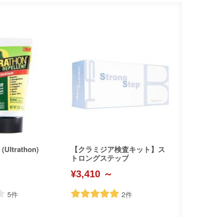
ltrathon)
【クラミジア検査キット】ス
トロングステップ
¥3,410 ～
5
件
2
件