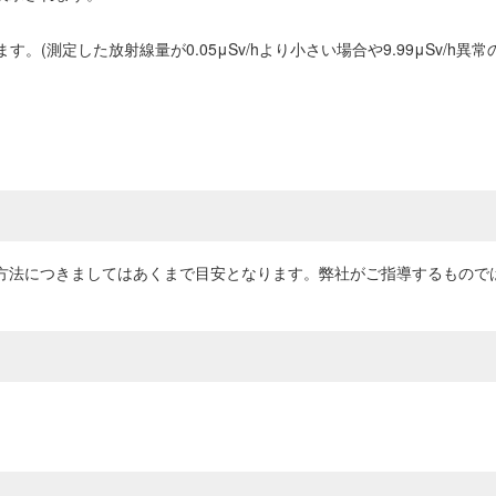
ます。(測定した放射線量が0.05μSv/hより小さい場合や9.99μSv/h
用方法につきましてはあくまで目安となります。弊社がご指導するもので