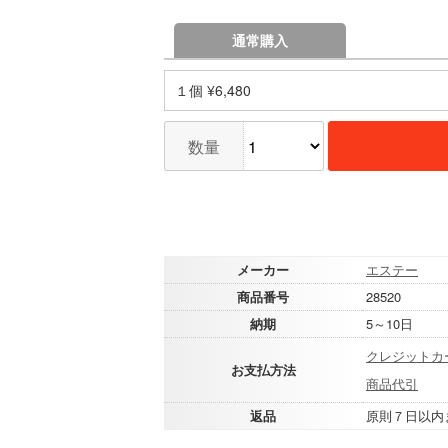
通常購入
１個 ¥6,480
数量
メーカー
エステー
商品番号
28520
納期
5～10日
クレジットカ
お支払方法
商品代引
返品
原則７日以内