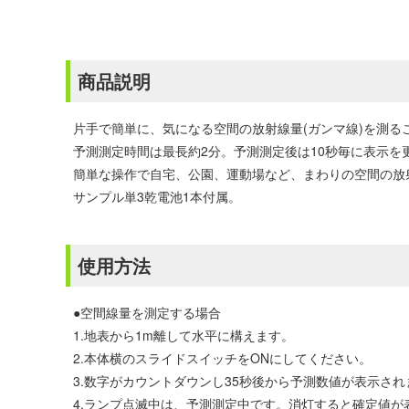
商品説明
片手で簡単に、気になる空間の放射線量(ガンマ線)を測る
予測測定時間は最長約2分。予測測定後は10秒毎に表示を
簡単な操作で自宅、公園、運動場など、まわりの空間の放
サンプル単3乾電池1本付属。
使用方法
●空間線量を測定する場合
1.地表から1m離して水平に構えます。
2.本体横のスライドスイッチをONにしてください。
3.数字がカウントダウンし35秒後から予測数値が表示され
4.ランプ点滅中は、予測測定中です。消灯すると確定値が