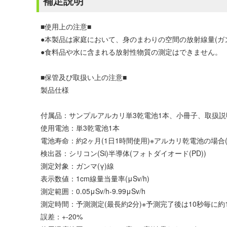
補足説明
■使用上の注意■
●本製品は家庭において、身のまわりの空間の放射線量(
●食料品や水に含まれる放射性物質の測定はできません。
■保管及び取扱い上の注意■
製品仕様
付属品：サンプルアルカリ単3乾電池1本、小冊子、取扱説明
使用電池：単3乾電池1本
電池寿命：約2ヶ月(1日1時間使用)※アルカリ乾電池の場合(
検出器：シリコン(Si)半導体(フォトダイオード(PD))
測定対象：ガンマ(γ)線
表示数値：1cm線量当量率(μSv/h)
測定範囲：0.05μSv/h-9.99μSv/h
測定時間：予測測定(最長約2分)※予測完了後は10秒毎に
誤差：+-20%