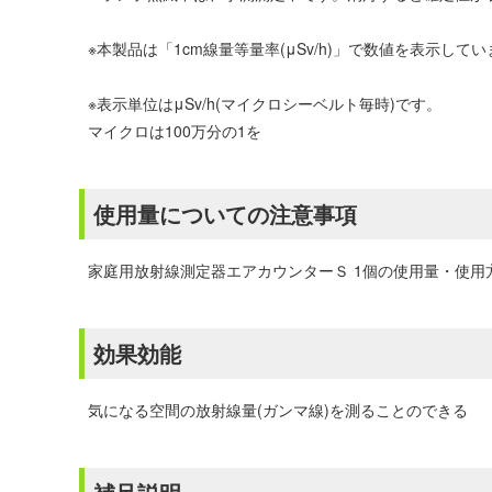
※本製品は「1cm線量等量率(μSv/h)」で数値を表示してい
※表示単位はμSv/h(マイクロシーベルト毎時)です。
マイクロは100万分の1を
使用量についての注意事項
家庭用放射線測定器エアカウンターＳ 1個の使用量・使
効果効能
気になる空間の放射線量(ガンマ線)を測ることのできる