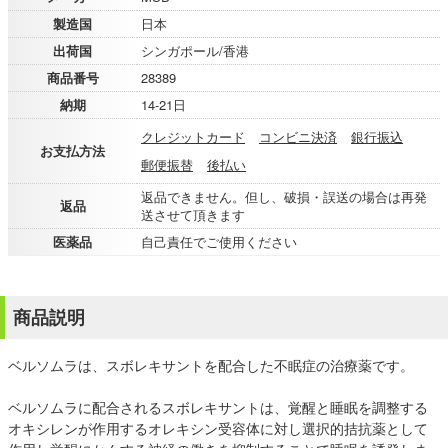
製造国
日本
出荷国
シンガポール/香港
商品番号
28389
納期
14-21日
クレジットカード
コンビニ決済
銀行振込
お支払方法
郵便振替
後払い
返品できません。但し、破損・誤送の場合は再発
返品
送させて頂きます
医薬品
自己責任でご使用ください
商品説明
ベルソムラは、スボレキサントを配合した不眠症の治療薬です。
ベルソムラに配合されるスボレキサントは、覚醒と睡眠を調整する
オキシレンが作用するオレキシン受容体に対し選択的拮抗薬として