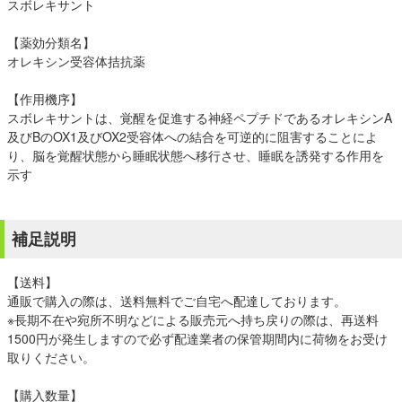
スボレキサント
【薬効分類名】
オレキシン受容体拮抗薬
【作用機序】
スボレキサントは、覚醒を促進する神経ペプチドであるオレキシンA
及びBのOX1及びOX2受容体への結合を可逆的に阻害することによ
り、脳を覚醒状態から睡眠状態へ移行させ、睡眠を誘発する作用を
示す
補足説明
【送料】
通販で購入の際は、送料無料でご自宅へ配達しております。
※長期不在や宛所不明などによる販売元へ持ち戻りの際は、再送料
1500円が発生しますので必ず配達業者の保管期間内に荷物をお受け
取りください。
【購入数量】