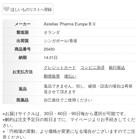
ほしいものリストへ登録
メーカー
Astellas Pharma Europe B.V.
製造国
オランダ
出荷国
シンガポール/香港
商品番号
25430
納期
14-21日
クレジットカード
コンビニ決済
銀行振込
お支払方法
郵便振替
後払い
返品できません。但し、破損・誤送の場合は再発
返品
送させて頂きます
医薬品
自己責任でご使用ください
※お届けサイクルは、30日・60日・90日毎から選択が可能です。
※解約は注文予定日の前日までに、マイページよりお手続きしてくだ
さい。
※「円相場の変動」より価格が変更になる場合がございますのでご注
意ください。