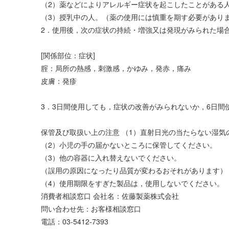
（2）薬などによりアレルギー症状を起こしたことがある
（3）授乳中の人。（薬の使用には慎重を期す必要があり
2．使用後，次の症状の持続・増強又は発現がみられた場
[関係部位：症状]
腟：局所の熱感，刺激感，かゆみ，発赤，痛み
皮膚：発疹
3．3日間使用しても，症状の改善がみられないか，6日
保管及び取扱い上の注意 （1）直射日光の当たらない湿
（2）小児の手の届かないところに保管してください。
（3）他の容器に入れ替えないでください。
（誤用の原因になったり品質が変わるおそれがあります）
（4）使用期限をすぎた製品は，使用しないでください。
消費者相談窓口 会社名：佐藤製薬株式会社
問い合わせ先：お客様相談窓口
電話：03-5412-7393