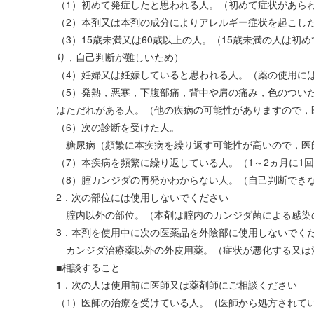
（1）初めて発症したと思われる人。（初めて症状があら
（2）本剤又は本剤の成分によりアレルギー症状を起こし
（3）15歳未満又は60歳以上の人。（15歳未満の人は
り，自己判断が難しいため）
（4）妊婦又は妊娠していると思われる人。（薬の使用に
（5）発熱，悪寒，下腹部痛，背中や肩の痛み，色のつい
はただれがある人。（他の疾病の可能性がありますので，
（6）次の診断を受けた人。
糖尿病（頻繁に本疾病を繰り返す可能性が高いので，医
（7）本疾病を頻繁に繰り返している人。（1～2ヵ月に1回
（8）腟カンジダの再発かわからない人。（自己判断でき
2．次の部位には使用しないでください
腟内以外の部位。（本剤は腟内のカンジダ菌による感染
3．本剤を使用中に次の医薬品を外陰部に使用しないでく
カンジダ治療薬以外の外皮用薬。（症状が悪化する又は
■相談すること
1．次の人は使用前に医師又は薬剤師にご相談ください
（1）医師の治療を受けている人。（医師から処方されて