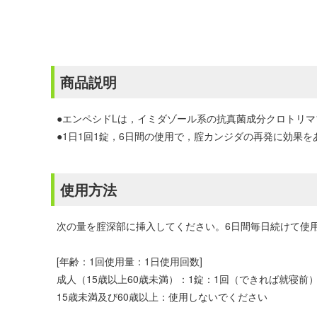
商品説明
●エンペシドLは，イミダゾール系の抗真菌成分クロトリ
●1日1回1錠，6日間の使用で，腟カンジダの再発に効果
使用方法
次の量を腟深部に挿入してください。6日間毎日続けて使
[年齢：1回使用量：1日使用回数]
成人（15歳以上60歳未満）：1錠：1回（できれば就寝前
15歳未満及び60歳以上：使用しないでください