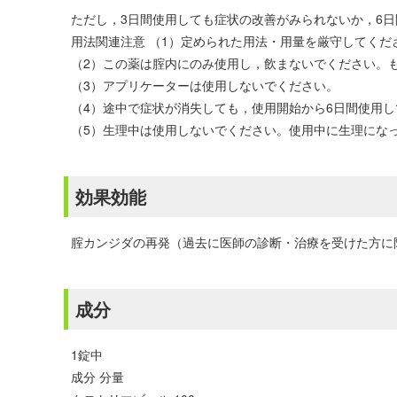
ただし，3日間使用しても症状の改善がみられないか，6
用法関連注意 （1）定められた用法・用量を厳守してくだ
（2）この薬は腟内にのみ使用し，飲まないでください。
（3）アプリケーターは使用しないでください。
（4）途中で症状が消失しても，使用開始から6日間使用
（5）生理中は使用しないでください。使用中に生理にな
効果効能
腟カンジダの再発（過去に医師の診断・治療を受けた方に
成分
1錠中
成分 分量