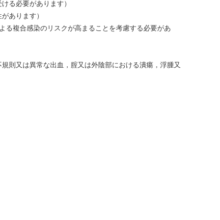
受ける必要があります）
性があります）
菌による複合感染のリスクが高まることを考慮する必要があ
不規則又は異常な出血，腟又は外陰部における潰瘍，浮腫又