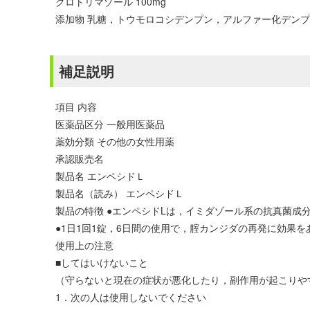
クロトリマゾール 100mg
添加物 乳糖，トウモロコシデンプン，アルファー化デンプ
補足説明
項目 内容
医薬品区分 一般用医薬品
薬効分類 その他の女性用薬
承認販売名
製品名 エンペシドＬ
製品名（読み） エンペシドＬ
製品の特徴 ●エンペシドLは，イミダゾール系の抗真菌成
●1日1回1錠，6日間の使用で，腟カンジダの再発に効果
使用上の注意
■してはいけないこと
（守らないと現在の症状が悪化したり，副作用が起こりや
1．次の人は使用しないでください