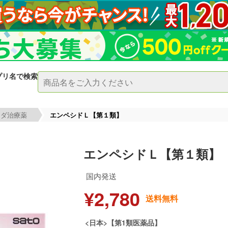
プリ名で検索
ジダ治療薬
エンペシドＬ【第１類】
エンペシドＬ【第１類】
国内発送
¥2,780
送料無料
<日本>【第1類医薬品】