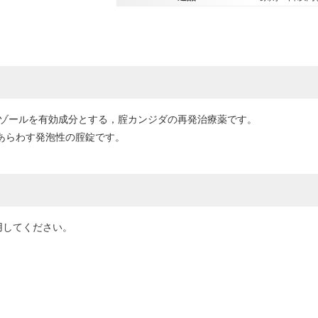
マゾールを有効成分とする，腟カンジダの再発治療薬です。
をあらわす発泡性の腟錠です。
用してください。
）