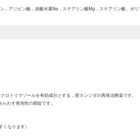
ン，アジピン酸，炭酸水素Na，ステアリン酸Mg，ステアリン酸，ポリ
分クロトリマゾールを有効成分とする，腟カンジダの再発治療薬です。
をあらわす発泡性の腟錠です。
すくなります）