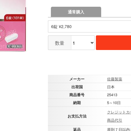
通常購入
6錠 ¥2,780
数量
メーカー
佐藤製薬
出荷国
日本
商品番号
25413
納期
5～10日
クレジットカ
お支払方法
商品代引
返品
原則７日以内