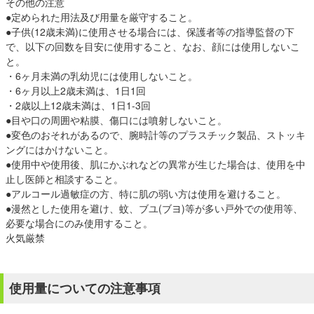
その他の注意
●定められた用法及び用量を厳守すること。
●子供(12歳未満)に使用させる場合には、保護者等の指導監督の下
で、以下の回数を目安に使用すること、なお、顔には使用しないこ
と。
・6ヶ月未満の乳幼児には使用しないこと。
・6ヶ月以上2歳未満は、1日1回
・2歳以上12歳未満は、1日1-3回
●目や口の周囲や粘膜、傷口には噴射しないこと。
●変色のおそれがあるので、腕時計等のプラスチック製品、ストッキ
ングにはかけないこと。
●使用中や使用後、肌にかぶれなどの異常が生じた場合は、使用を中
止し医師と相談すること。
●アルコール過敏症の方、特に肌の弱い方は使用を避けること。
●漫然とした使用を避け、蚊、ブユ(ブヨ)等が多い戸外での使用等、
必要な場合にのみ使用すること。
火気厳禁
使用量についての注意事項