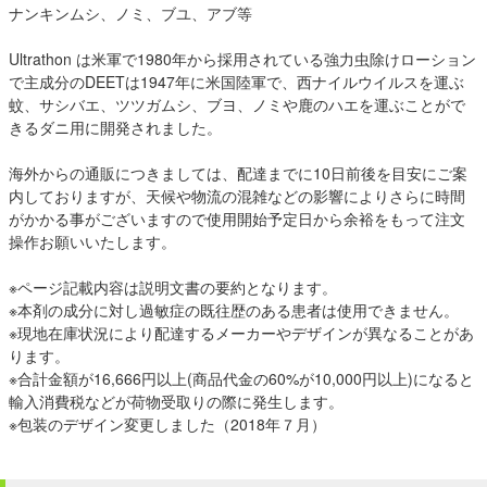
ナンキンムシ、ノミ、ブユ、アブ等
Ultrathon は米軍で1980年から採用されている強力虫除けローション
で主成分のDEETは1947年に米国陸軍で、西ナイルウイルスを運ぶ
蚊、サシバエ、ツツガムシ、ブヨ、ノミや鹿のハエを運ぶことがで
きるダニ用に開発されました。
海外からの通販につきましては、配達までに10日前後を目安にご案
内しておりますが、天候や物流の混雑などの影響によりさらに時間
がかかる事がございますので使用開始予定日から余裕をもって注文
操作お願いいたします。
※ページ記載内容は説明文書の要約となります。
※本剤の成分に対し過敏症の既往歴のある患者は使用できません。
※現地在庫状況により配達するメーカーやデザインが異なることがあ
ります。
※合計金額が16,666円以上(商品代金の60%が10,000円以上)になると
輸入消費税などが荷物受取りの際に発生します。
※包装のデザイン変更しました（2018年７月）