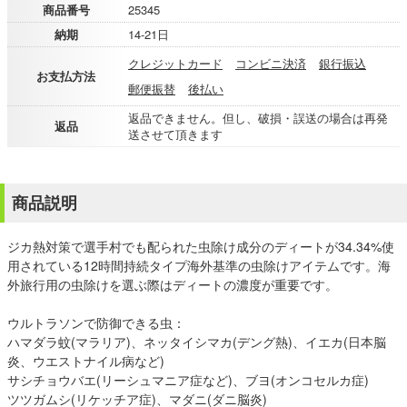
商品番号
25345
納期
14-21日
クレジットカード
コンビニ決済
銀行振込
お支払方法
郵便振替
後払い
返品できません。但し、破損・誤送の場合は再発
返品
送させて頂きます
商品説明
ジカ熱対策で選手村でも配られた虫除け成分のディートが34.34%使
用されている12時間持続タイプ海外基準の虫除けアイテムです。海
外旅行用の虫除けを選ぶ際はディートの濃度が重要です。
ウルトラソンで防御できる虫：
ハマダラ蚊(マラリア)、ネッタイシマカ(デング熱)、イエカ(日本脳
炎、ウエストナイル病など)
サシチョウバエ(リーシュマニア症など)、ブヨ(オンコセルカ症)
ツツガムシ(リケッチア症)、マダニ(ダニ脳炎)