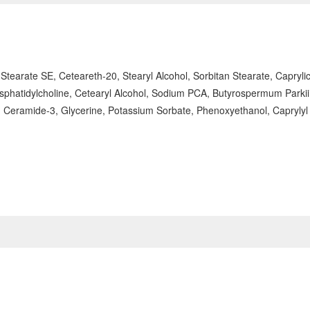
 Stearate SE, Ceteareth-20, Stearyl Alcohol, Sorbitan Stearate, Capryli
phatidylcholine, Cetearyl Alcohol, Sodium PCA, Butyrospermum Parki
 Ceramide-3, Glycerine, Potassium Sorbate, Phenoxyethanol, Caprylyl Gl