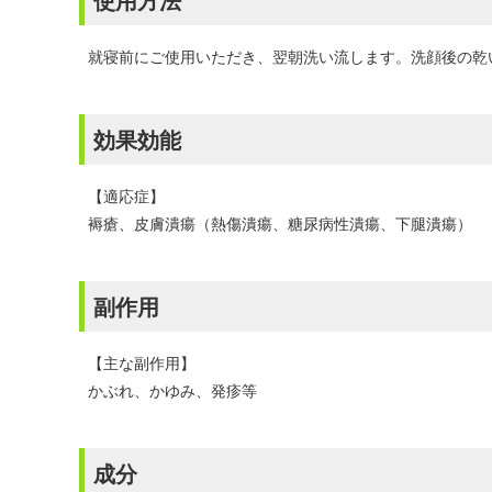
就寝前にご使用いただき、翌朝洗い流します。洗顔後の乾
効果効能
【適応症】
褥瘡、皮膚潰瘍（熱傷潰瘍、糖尿病性潰瘍、下腿潰瘍）
副作用
【主な副作用】
かぶれ、かゆみ、発疹等
成分