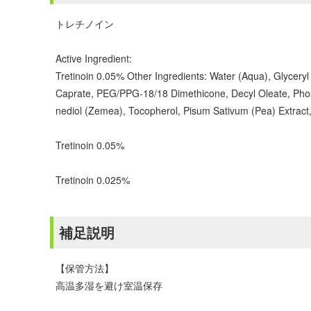
トレチノイン
Active Ingredient:
Tretinoin 0.05% Other Ingredients: Water (Aqua), Glyceryl
Caprate, PEG/PPG-18/18 Dimethicone, Decyl Oleate, Phos
nediol (Zemea), Tocopherol, Pisum Sativum (Pea) Extract,
Tretinoin 0.05%
Tretinoin 0.025%
補足説明
【保管方法】
高温多湿を避け室温保存