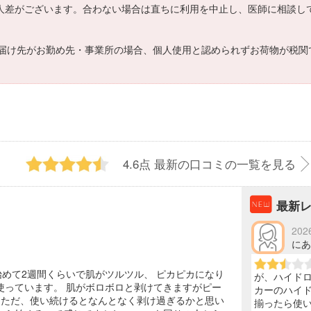
ては個人差がございます。合わない場合は直ちに利用を中止し、医師に相談し
届け先がお勤め先・事業所の場合、個人使用と認められずお荷物が税関
4.6点
最新の口コミの一覧を見る
最新
202
にあ 
めて2週間くらいで肌がツルツル、 ピカピカになり
が、ハイド
使っています。 肌がボロボロと剥けてきますがピー
カーのハイド
。 ただ、使い続けるとなんとなく剥け過ぎるかと思い
揃ったら使