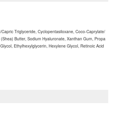
c/Capric Triglyceride, Cyclopentasiloxane, Coco-Caprylate/
i (Shea) Butter, Sodium Hyaluronate, Xanthan Gum, Propa
ycol, Ethylhexylglycerin, Hexylene Glycol, Retinoic Acid