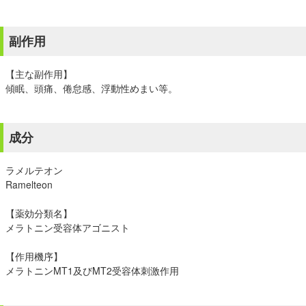
副作用
【主な副作用】
傾眠、頭痛、倦怠感、浮動性めまい等。
成分
ラメルテオン
Ramelteon
【薬効分類名】
メラトニン受容体アゴニスト
【作用機序】
メラトニンMT1及びMT2受容体刺激作用