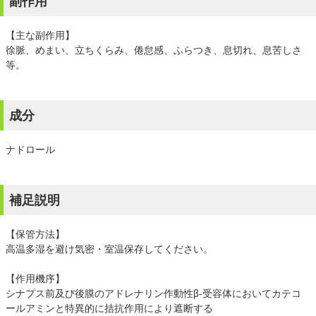
副作用
【主な副作用】
徐脈、めまい、立ちくらみ、倦怠感、ふらつき、息切れ、息苦しさ
等。
成分
ナドロール
補足説明
【保管方法】
高温多湿を避け気密・室温保存してください。
【作用機序】
シナプス前及び後膜のアドレナリン作動性β-受容体においてカテコ
ールアミンと特異的に拮抗作用により遮断する