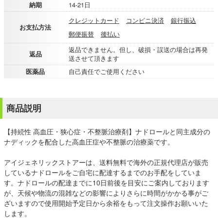
納期
14-21日
クレジットカード
コンビニ決済
銀行振込
お支払方法
郵便振替
後払い
返品できません。但し、破損・誤送の場合は再発
返品
送させて頂きます
医薬品
自己責任でご使用ください
商品説明
【持続性 高血圧・狭心症・不整脈治療剤】ナドロールと同主成分の
ナディックを配合した高血圧症や不整脈の治療薬です。
アイジェネリックストアーは、送料無料で海外の正規代理店が販売
しているナドロールをご自宅に配達するまでのお手配をしていま
す。ナドロールの配達までに10日前後を目安にご案内しております
が、天候や物流の混雑などの影響によりさらに時間がかかる事がご
ざいますので使用開始予定日から余裕をもって注文操作お願いいた
します。