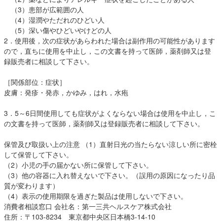
（3）患部が広範囲の人
（4）湿潤やただれのひどい人
（5）深い傷やひどいやけどの人
2．使用後，次の症状があらわれた場合は副作用の可能性があります
ので，直ちに使用を中止し，この文書を持って医師，薬剤師又は登
録販売者に相談して下さい。
［関係部位：症状］
皮膚：発疹・発赤，かゆみ，はれ，水疱
3．5～6日間使用しても症状がよくならない場合は使用を中止し，こ
の文書を持って医師，薬剤師又は登録販売者に相談して下さい。
保管及び取扱い上の注意 （1）直射日光の当たらない涼しい所に密栓
して保管して下さい。
（2）小児の手の届かない所に保管して下さい。
（3）他の容器に入れ替えないで下さい。（誤用の原因になったり品
質が変わります）
（4）表示の使用期限を過ぎた製品は使用しないで下さい。
消費者相談窓口 会社名：第一三共ヘルスケア株式会社
住所：〒103-8234 東京都中央区日本橋3-14-10