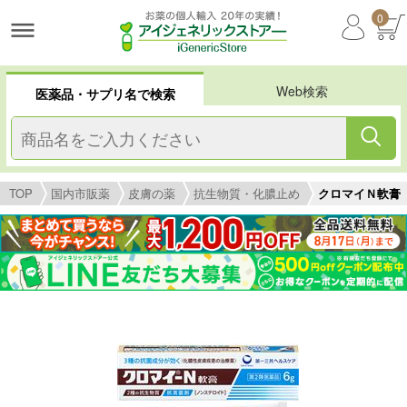
0
Web検索
医薬品・サプリ名で検索
TOP
国内市販薬
皮膚の薬
抗生物質・化膿止め
クロマイＮ軟膏