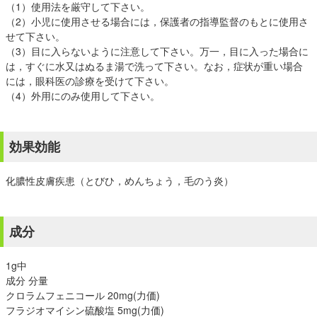
（1）使用法を厳守して下さい。
（2）小児に使用させる場合には，保護者の指導監督のもとに使用さ
せて下さい。
（3）目に入らないように注意して下さい。万一，目に入った場合に
は，すぐに水又はぬるま湯で洗って下さい。なお，症状が重い場合
には，眼科医の診療を受けて下さい。
（4）外用にのみ使用して下さい。
効果効能
化膿性皮膚疾患（とびひ，めんちょう，毛のう炎）
成分
1g中
成分 分量
クロラムフェニコール 20mg(力価)
フラジオマイシン硫酸塩 5mg(力価)