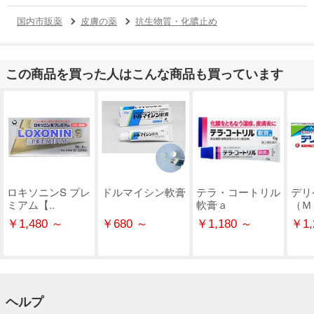
国内市販薬
皮膚の薬
抗生物質・化膿止め
この商品を買った人はこんな商品も買っています
ロキソニンS プレ
ドルマイシン軟膏
テラ・コートリル
デリ
ミアム【..
軟膏ａ
（Ｍ
￥1,480 ～
￥680 ～
￥1,180 ～
￥1,
ヘルプ