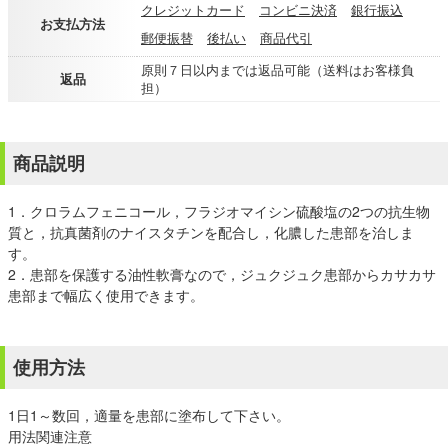
クレジットカード
コンビニ決済
銀行振込
お支払方法
郵便振替
後払い
商品代引
原則７日以内までは返品可能（送料はお客様負
返品
担）
商品説明
1．クロラムフェニコール，フラジオマイシン硫酸塩の2つの抗生物
質と，抗真菌剤のナイスタチンを配合し，化膿した患部を治しま
す。
2．患部を保護する油性軟膏なので，ジュクジュク患部からカサカサ
患部まで幅広く使用できます。
使用方法
1日1～数回，適量を患部に塗布して下さい。
用法関連注意