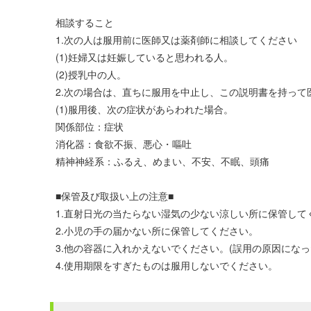
相談すること
1.次の人は服用前に医師又は薬剤師に相談してください
(1)妊婦又は妊娠していると思われる人。
(2)授乳中の人。
2.次の場合は、直ちに服用を中止し、この説明書を持って
(1)服用後、次の症状があらわれた場合。
関係部位：症状
消化器：食欲不振、悪心・嘔吐
精神神経系：ふるえ、めまい、不安、不眠、頭痛
■保管及び取扱い上の注意■
1.直射日光の当たらない湿気の少ない涼しい所に保管して
2.小児の手の届かない所に保管してください。
3.他の容器に入れかえないでください。(誤用の原因にな
4.使用期限をすぎたものは服用しないでください。