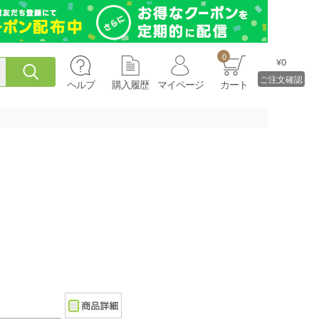
0
¥0
ご注文確認
ヘルプ
購入履歴
マイページ
カート