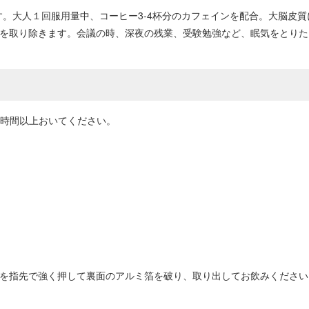
です。大人１回服用量中、コーヒー3-4杯分のカフェインを配合。大脳皮
怠感を取り除きます。会議の時、深夜の残業、受験勉強など、眠気をとり
6時間以上おいてください。
凸部を指先で強く押して裏面のアルミ箔を破り、取り出してお飲みくださ