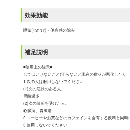
効果効能
睡気(ねむけ)・倦怠感の除去
補足説明
■使用上の注意■
してはいけないこと(守らないと現在の症状が悪化したり、
1.次の人は服用しないでください
(1)次の症状のある人。
胃酸過多
(2)次の診断を受けた人。
心臓病、胃潰瘍
2.コーヒーやお茶などのカフェインを含有する飲料と同時
3.連用しないでください