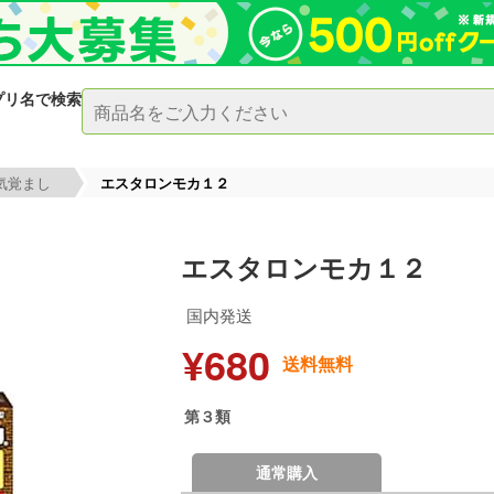
プリ名で検索
気覚まし
エスタロンモカ１２
エスタロンモカ１２
国内発送
¥680
送料無料
第３類
通常購入