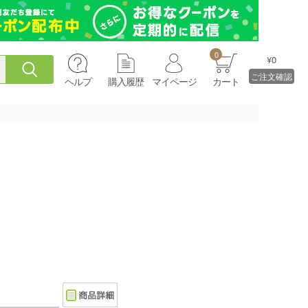
0
¥0
ご注文確認
ヘルプ
購入履歴
マイページ
カート