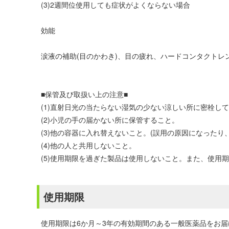
(3)2週間位使用しても症状がよくならない場合
効能
涙液の補助(目のかわき)、目の疲れ、ハードコンタクトレ
■保管及び取扱い上の注意■
(1)直射日光の当たらない湿気の少ない涼しい所に密栓
(2)小児の手の届かない所に保管すること。
(3)他の容器に入れ替えないこと。(誤用の原因になったり
(4)他の人と共用しないこと。
(5)使用期限を過ぎた製品は使用しないこと。また、使用
使用期限
使用期限は6か月～3年の有効期間のある一般医薬品をお