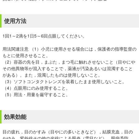
使用方法
1回1～2滴を1日5～6回点眼してください。
用法関連注意 （1）小児に使用させる場合には，保護者の指導監督の
もとに使用させること。
（2）容器の先を目，まぶた，まつ毛に触れさせないこと（目やにや
その他異物等が混入することで，薬液が汚染あるいは混濁すること
がある）。また，混濁したものは使用しないこと。
（3）ソフトコンタクトレンズを装着したまま使用しないこと。
（4）点眼用にのみ使用すること。
（5）用法・用量を厳守すること。
効果効能
目の疲れ，目のかすみ（目やにの多いときなど），結膜充血，目の
かゆみ，紫外線その他の光線による眼炎（雪目など），眼病予防