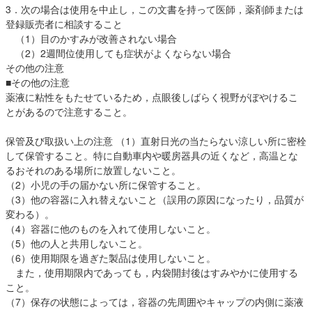
3．次の場合は使用を中止し，この文書を持って医師，薬剤師または
登録販売者に相談すること
（1）目のかすみが改善されない場合
（2）2週間位使用しても症状がよくならない場合
その他の注意
■その他の注意
薬液に粘性をもたせているため，点眼後しばらく視野がぼやけるこ
とがあるので注意すること。
保管及び取扱い上の注意 （1）直射日光の当たらない涼しい所に密栓
して保管すること。特に自動車内や暖房器具の近くなど，高温とな
るおそれのある場所に放置しないこと。
（2）小児の手の届かない所に保管すること。
（3）他の容器に入れ替えないこと（誤用の原因になったり，品質が
変わる）。
（4）容器に他のものを入れて使用しないこと。
（5）他の人と共用しないこと。
（6）使用期限を過ぎた製品は使用しないこと。
また，使用期限内であっても，内袋開封後はすみやかに使用する
こと。
（7）保存の状態によっては，容器の先周囲やキャップの内側に薬液