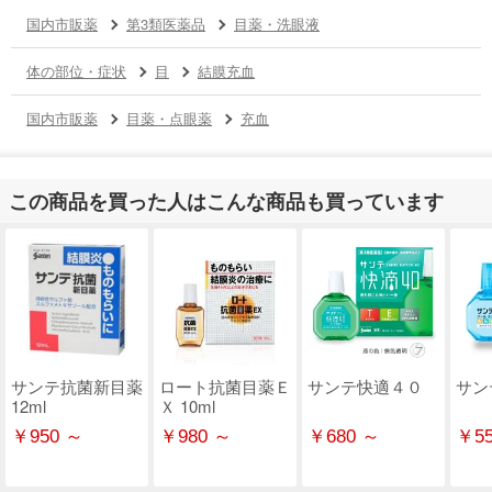
国内市販薬
第3類医薬品
目薬・洗眼液
体の部位・症状
目
結膜充血
国内市販薬
目薬・点眼薬
充血
この商品を買った人はこんな商品も買っています
サンテ抗菌新目薬
ロート抗菌目薬Ｅ
サンテ快適４０
サン
12ml
Ｘ 10ml
￥950 ～
￥980 ～
￥680 ～
￥55