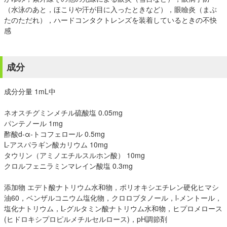
（水泳のあと，ほこりや汗が目に入ったときなど），眼瞼炎（まぶ
たのただれ），ハードコンタクトレンズを装着しているときの不快
感
成分
成分分量 1mL中
ネオスチグミンメチル硫酸塩 0.05mg
パンテノール 1mg
酢酸d-α-トコフェロール 0.5mg
L-アスパラギン酸カリウム 10mg
タウリン（アミノエチルスルホン酸） 10mg
クロルフェニラミンマレイン酸塩 0.3mg
添加物 エデト酸ナトリウム水和物，ポリオキシエチレン硬化ヒマシ
油60，ベンザルコニウム塩化物，クロロブタノール，l-メントール，
塩化ナトリウム，L-グルタミン酸ナトリウム水和物，ヒプロメロース
(ヒドロキシプロピルメチルセルロース)，pH調節剤