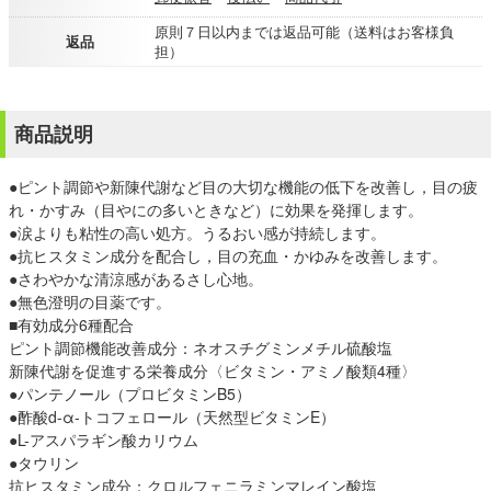
原則７日以内までは返品可能（送料はお客様負
返品
担）
商品説明
●ピント調節や新陳代謝など目の大切な機能の低下を改善し，目の疲
れ・かすみ（目やにの多いときなど）に効果を発揮します。
●涙よりも粘性の高い処方。うるおい感が持続します。
●抗ヒスタミン成分を配合し，目の充血・かゆみを改善します。
●さわやかな清涼感があるさし心地。
●無色澄明の目薬です。
■有効成分6種配合
ピント調節機能改善成分：ネオスチグミンメチル硫酸塩
新陳代謝を促進する栄養成分〈ビタミン・アミノ酸類4種〉
●パンテノール（プロビタミンB5）
●酢酸d-α-トコフェロール（天然型ビタミンE）
●L-アスパラギン酸カリウム
●タウリン
抗ヒスタミン成分：クロルフェニラミンマレイン酸塩