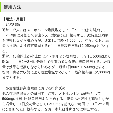
使用方法
【用法・用量】
・2型糖尿病
通常、成人にはメトホルミン塩酸塩として1日500mgより開始し、1
日2〜3回に分割して食直前又は食後に経口投与する。維持量は効果
を観察しながら決めるが、通常1日750〜1,500mgとする。なお、患
者の状態により適宜増減するが、1日最高投与量は2,250mgまでとす
る。
通常、10歳以上の小児にはメトホルミン塩酸塩として1日500mgより
開始し、1日2〜3回に分割して食直前又は食後に経口投与する。維持
量は効果を観察しながら決めるが、通常1日500〜1,500mgとする。
なお、患者の状態により適宜増減するが、1日最高投与量は2,000mg
までとする。
・多嚢胞性卵巣症候群における排卵誘発
他の排卵誘発薬との併用で、通常、メトホルミン塩酸塩として
500mgの1日1回経口投与より開始する。患者の忍容性を確認しなが
ら増量し、1日投与量として1,500mgを超えない範囲で、1日2〜3回
に分割して経口投与する。なお、本剤は排卵までに中止する。