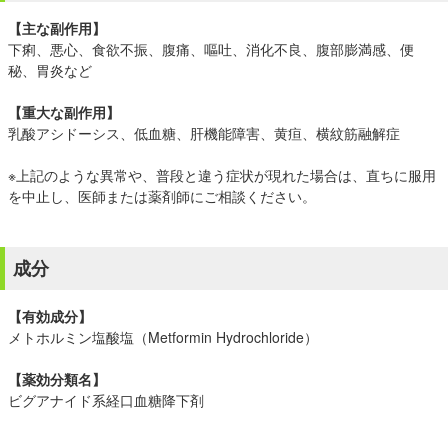
【主な副作用】
下痢、悪心、食欲不振、腹痛、嘔吐、消化不良、腹部膨満感、便
秘、胃炎など
【重大な副作用】
乳酸アシドーシス、低血糖、肝機能障害、黄疸、横紋筋融解症
※上記のような異常や、普段と違う症状が現れた場合は、直ちに服用
を中止し、医師または薬剤師にご相談ください。
成分
【有効成分】
メトホルミン塩酸塩（Metformin Hydrochloride）
【薬効分類名】
ビグアナイド系経口血糖降下剤