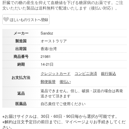
肝臓での糖の産生を抑えて血糖値を下げる糖尿病のお薬です。ご注
文いただいた製品は送料無料で配達いたします（後払い対応）。
ほしいものリストへ登録
メーカー
Sandoz
製造国
オーストラリア
出荷国
香港/台湾
商品番号
21981
納期
14-21日
クレジットカード
コンビニ決済
銀行振込
お支払方法
郵便振替
後払い
返品できません。但し、破損・誤送の場合は再発
返品
送させて頂きます
医薬品
自己責任でご使用ください
※お届けサイクルは、30日・60日・90日毎から選択が可能です。
※解約は注文予定日の前日までに、マイページよりお手続きしてくだ
さい。