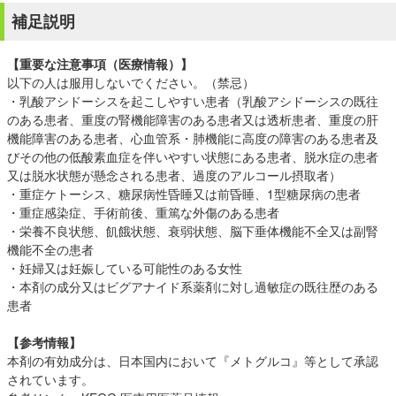
補足説明
【重要な注意事項（医療情報）】
以下の人は服用しないでください。（禁忌）
・乳酸アシドーシスを起こしやすい患者（乳酸アシドーシスの既往
のある患者、重度の腎機能障害のある患者又は透析患者、重度の肝
機能障害のある患者、心血管系・肺機能に高度の障害のある患者及
びその他の低酸素血症を伴いやすい状態にある患者、脱水症の患者
又は脱水状態が懸念される患者、過度のアルコール摂取者）
・重症ケトーシス、糖尿病性昏睡又は前昏睡、1型糖尿病の患者
・重症感染症、手術前後、重篤な外傷のある患者
・栄養不良状態、飢餓状態、衰弱状態、脳下垂体機能不全又は副腎
機能不全の患者
・妊婦又は妊娠している可能性のある女性
・本剤の成分又はビグアナイド系薬剤に対し過敏症の既往歴のある
患者
【参考情報】
本剤の有効成分は、日本国内において『メトグルコ』等として承認
されています。