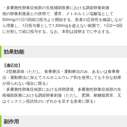
・多嚢胞性卵巣症候群の生殖補助医療における調節卵巣刺激
他の卵巣刺激薬との併用で、通常、メトホルミン塩酸塩として
500mgの1日1回経口投与より開始する。患者の忍容性を確認しなが
ら増量し、1日投与量として1,500mgを超えない範囲で、1日2〜3回
に分割して経口投与する。なお、本剤は採卵までに中止する。
効果効能
【適応症】
・2型糖尿病（ただし、食事療法・運動療法のみ、あるいは食事療
法・運動療法に加えてスルホニルウレア剤を使用しても十分な効果
が得られない場合に限る）
・多嚢胞性卵巣症候群における排卵誘発、多嚢胞性卵巣症候群の生
殖補助医療における調節卵巣刺激（ただし、肥満、耐糖能異常、又
はインスリン抵抗性のいずれかを呈する患者に限る）
副作用