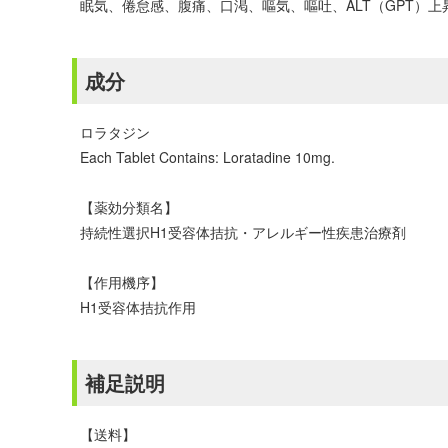
眠気、倦怠感、腹痛、口渇、嘔気、嘔吐、ALT（GPT）上昇
成分
ロラタジン
Each Tablet Contains: Loratadine 10mg.
【薬効分類名】
持続性選択H1受容体拮抗・アレルギー性疾患治療剤
【作用機序】
H1受容体拮抗作用
補足説明
【送料】