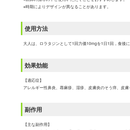
※時期によりデザインが異なることがあります。
使用方法
大人は、ロラタジンとして1回力価10mgを1日1回，食後
効果効能
【適応症】
アレルギー性鼻炎、蕁麻疹、湿疹、皮膚炎のそう痒、皮膚
副作用
【主な副作用】