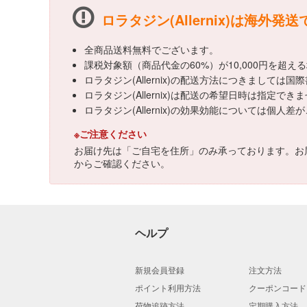
ロラタジン(Allernix)は海外発
全商品送料無料でございます。
課税対象額（商品代金の60%）が10,000円を超
ロラタジン(Allernix)の配送方法につきまして
ロラタジン(Allernix)は配送の希望日時は指定でき
ロラタジン(Allernix)の効果効能については
※ご注意ください
お届け先は「ご自宅を住所」のみ承っております。お
からご確認ください。
ヘルプ
新規会員登録
注文方法
ポイント利用方法
クーポンコード
荷物追跡方法
定期購入方法