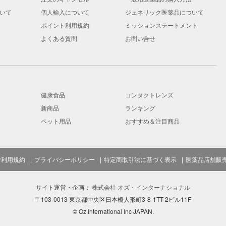
いて
個人輸入について
ジェネリック医薬品について
ポイント利用規約
ミッションステートメント
よくある質問
お問い合せ
健康食品
コンタクトレンズ
新商品
ランキング
ペット用品
おすすめ＆注目商品
ご利用規約
プライバシーポリシー
特定商取引法に基づく表示
医薬品店舗販
サイト運営・企画：
株式会社 オズ・インターナショナル
〒103-0013 東京都中央区日本橋人形町3-8-1TT-2ビル11F
© Oz International Inc JAPAN.