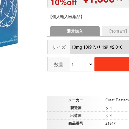
10%off
【個人輸入医薬品】
通常購入
【10％of
サイズ
数量
メーカー
Great Eastern
製造国
タイ
出荷国
タイ
商品番号
21947