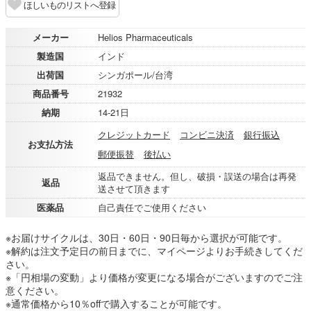
ほしいものリストへ登録
メーカー
Helios Pharmaceuticals
製造国
インド
出荷国
シンガポール/台湾
商品番号
21932
納期
14-21日
クレジットカード
コンビニ決済
銀行振込
お支払方法
郵便振替
後払い
返品できません。但し、破損・誤送の場合は再発
返品
送させて頂きます
医薬品
自己責任でご使用ください
※お届けサイクルは、30日・60日・90日毎から選択が可能です。
※解約は注文予定日の前日までに、マイページよりお手続きしてくだ
さい。
※「円相場の変動」より価格が変更になる場合がございますのでご注
意ください。
※通常価格から10％offで購入することが可能です。