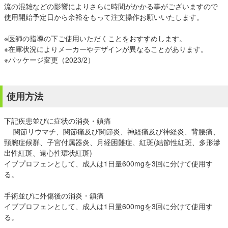
流の混雑などの影響によりさらに時間がかかる事がございますので
使用開始予定日から余裕をもって注文操作お願いいたします。
※医師の指導の下ご使用いただくことをおすすめします。
※在庫状況によりメーカーやデザインが異なることがあります。
※パッケージ変更（2023/2）
使用方法
下記疾患並びに症状の消炎・鎮痛
関節リウマチ、関節痛及び関節炎、神経痛及び神経炎、背腰痛、
頸腕症候群、子宮付属器炎、月経困難症、紅斑(結節性紅斑、多形滲
出性紅斑、遠心性環状紅斑)
イブプロフェンとして、成人は1日量600mgを3回に分けて使用す
る。
手術並びに外傷後の消炎・鎮痛
イブプロフェンとして、成人は1日量600mgを3回に分けて使用す
る。