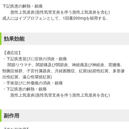
下記疾患の解熱・鎮痛
急性上気道炎(急性気管支炎を伴う急性上気道炎を含む)
成人にはイブプロフェンとして、1回量200mgを頓用する。
効果効能
【適応症】
・下記疾患並びに症状の消炎・鎮痛
関節リウマチ、関節痛及び関節炎、神経痛及び神経炎、背腰痛、
頸腕症候群、子宮付属器炎、月経困難症、紅斑(結節性紅斑、多形滲
出性紅斑、遠心性環状紅斑)
・手術並びに外傷後の消炎・鎮痛
・下記疾患の解熱・鎮痛
急性上気道炎(急性気管支炎を伴う急性上気道炎を含む)
副作用