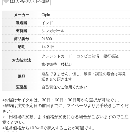
ほしいものリストへ登録
メーカー
Cipla
製造国
インド
出荷国
シンガポール
商品番号
21899
納期
14-21日
クレジットカード
コンビニ決済
銀行振込
お支払方法
郵便振替
後払い
返品できません。但し、破損・誤送の場合は再発
返品
送させて頂きます
医薬品
自己責任でご使用ください
※お届けサイクルは、30日・60日・90日毎から選択が可能です。
※解約は注文予定日の前日までに、マイページよりお手続きしてくだ
さい。
※「円相場の変動」より価格が変更になる場合がございますのでご注
意ください。
※通常価格から10％offで購入することが可能です。