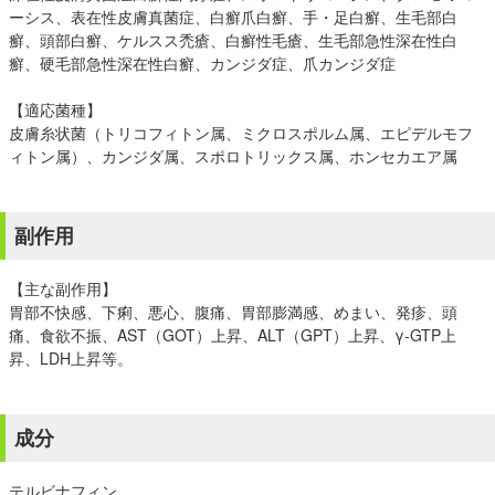
ーシス、表在性皮膚真菌症、白癬爪白癬、手・足白癬、生毛部白
癬、頭部白癬、ケルスス禿瘡、白癬性毛瘡、生毛部急性深在性白
癬、硬毛部急性深在性白癬、カンジダ症、爪カンジダ症
【適応菌種】
皮膚糸状菌（トリコフィトン属、ミクロスポルム属、エピデルモフ
ィトン属）、カンジダ属、スポロトリックス属、ホンセカエア属
副作用
【主な副作用】
胃部不快感、下痢、悪心、腹痛、胃部膨満感、めまい、発疹、頭
痛、食欲不振、AST（GOT）上昇、ALT（GPT）上昇、γ-GTP上
昇、LDH上昇等。
成分
テルビナフィン