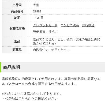
出荷国
香港
商品番号
21888
納期
14-21日
クレジットカード
コンビニ決済
銀行振込
お支払方法
郵便振替
後払い
返品できません。但し、破損・誤送の場合は再発
返品
送させて頂きます
医薬品
自己責任でご使用ください
商品説明
真菌感染症の治療薬として使用されます。真菌の細胞膜に必要なエ
ルゴステロールの合成を阻害する作用があります。
※欠品によりご迷惑おかけしております。
＞代替品はこちらからご確認ください