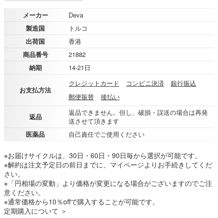
メーカー
Deva
製造国
トルコ
出荷国
香港
商品番号
21882
納期
14-21日
クレジットカード
コンビニ決済
銀行振込
お支払方法
郵便振替
後払い
返品できません。但し、破損・誤送の場合は再発
返品
送させて頂きます
医薬品
自己責任でご使用ください
※お届けサイクルは、30日・60日・90日毎から選択が可能です。
※解約は注文予定日の前日までに、マイページよりお手続きしてくだ
さい。
※「円相場の変動」より価格が変更になる場合がございますのでご注
意ください。
※通常価格から10％offで購入することが可能です。
定期購入について ＞