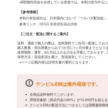
※B型慢性肝炎を合併している患者では、本剤の投与中止
【参考情報】
本剤の有効成分は、日本国内において『ツルバダ配合錠』
参考リンク：
KEGG 医療用医薬品情報
【ご注文・配送に関するご案内】
送料：通販で購入の際は、送料無料でご自宅へ配達しておりま
購入数量：用法用量からみて1か月に1ヶ月分量までとなり
使用期限：通常、6か月以上のものをお手配しております。
保管方法：高温多湿を避け、室温保存してください。
※ページ記載内容は説明文書の要約となります。
テンビルEMは海外発送です。
全商品送料無料でございます。
課税対象額（商品代金の60%）が10,000円を超
テンビルEMの配送方法につきましては国際書留郵