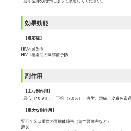
必ず医師の指示に従って服用してください。
効果効能
【適応症】
HIV-1感染症
HIV-1感染症の曝露前予防
副作用
【主な副作用】
悪心（10.9％）、下痢（7.0％）、疲労、頭痛、皮膚色
【重大な副作用】
腎不全又は重度の腎機能障害（急性腎障害など）
膵炎