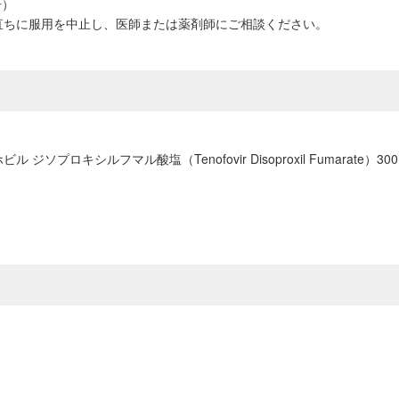
肝）
直ちに服用を中止し、医師または薬剤師にご相談ください。
ビル ジソプロキシルフマル酸塩（Tenofovir Disoproxil Fumarat