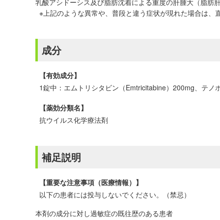
乳酸アシドーシス及び脂肪沈着による重度の肝腫大（脂肪
※上記のような異常や、普段と違う症状が現れた場合は、
成分
【有効成分】
1錠中：エムトリシタビン（Emtricitabine）200mg、テノホ
【薬効分類名】
抗ウイルス化学療法剤
補足説明
【重要な注意事項（医療情報）】
以下の患者には投与しないでください。（禁忌）
本剤の成分に対し過敏症の既往歴のある患者