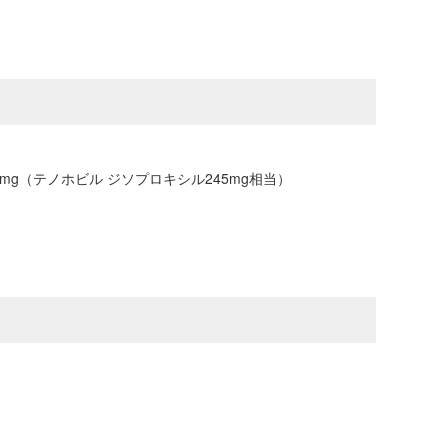
e）300mg（テノホビル ジソプロキシル245mg相当）