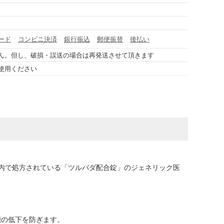
ード
コンビニ決済
銀行振込
郵便振替
後払い
ん。但し、破損・誤送の場合は再発送させて頂きます
使用ください
国内で処方されている「ツルバダ配合錠」のジェネリック医
能の低下を防ぎます。