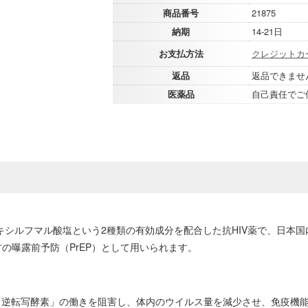
商品番号
21875
納期
14-21日
お支払方法
クレジットカ
返品
返品できませ
医薬品
自己責任でご
キシルフマル酸塩という2種類の有効成分を配合した抗HIV薬で、日本
方の曝露前予防（PrEP）として用いられます。
「逆転写酵素」の働きを阻害し、体内のウイルス量を減少させ、免疫機