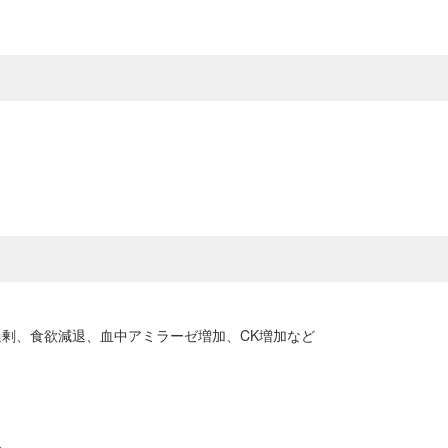
素過剰、食欲減退、血中アミラーゼ増加、CK増加など