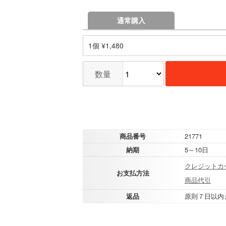
通常購入
1個 ¥1,480
数量
商品番号
21771
納期
5～10日
クレジットカ
お支払方法
商品代引
返品
原則７日以内