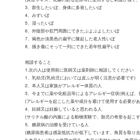
3、群生したいぼ、身体に多発したいぼ
4、みずいぼ
5、湿ったいぼ
6、外陰部や肛門周囲にできたぶよぶよしたいぼ
7、褐色か淡黒色の扁平に隆起した老人性いぼ
8、掻き傷にそって一列にできた若年性扁平いぼ
相談すること
1.次の人は使用前に医師又は薬剤師に相談してください
1、乳幼児(乳幼児においては皮ふが弱く注意が必要です)
2、本人又は家族がアレルギー体質の人
3、今までに薬や化粧品等によるアレルギー症状(例えば、
(アレルギーを起こした薬や成分を避けて使用する必要があ
4、妊婦又は妊娠していると思われる人
(サリチル酸の内服による動物実験で、胎児の奇形を起こす
5、糖尿病の治療を受けている人
(糖尿病患者は感染抵抗力が低下しています。角質を取り