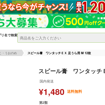
プリ名で検索
こ・うおのめ
スピール膏 ワンタッチＥＸ 足うら用 M 12枚
スピール膏 ワンタッチＥＸ
国内発送
¥1,480
送料無料
第2類