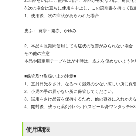
2.本品をいぼにご使用の場合、本品が有効なのは、角質
3.次の場合は直ちに使用を中止し、この説明書を持って医
1、使用後、次の症状があらわれた場合
皮ふ： 発疹・発赤、かゆみ
2、本品を長期間使用しても症状の改善がみられない場合
その他の注意
本品や固定用テープをはがす時は、皮ふを傷めないよう体
■保管及び取扱い上の注意■
1、直射日光をさけ、なるべく湿気の少ない涼しい所に保
2、小児の手の届かない所に保管してください。
3、誤用をさけ品質を保持するため、他の容器に入れかえ
4、開封後、残った薬剤付パッド(スピール膏ワンタッチE
使用期限