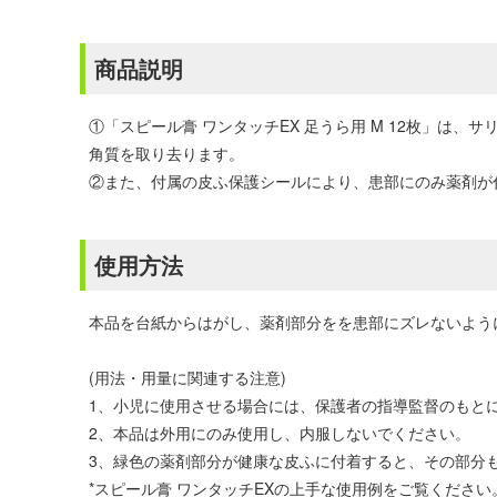
商品説明
①「スピール膏 ワンタッチEX 足うら用 M 12枚」は
角質を取り去ります。
②また、付属の皮ふ保護シールにより、患部にのみ薬剤が
使用方法
本品を台紙からはがし、薬剤部分をを患部にズレないように
(用法・用量に関連する注意)
1、小児に使用させる場合には、保護者の指導監督のもと
2、本品は外用にのみ使用し、内服しないでください。
3、緑色の薬剤部分が健康な皮ふに付着すると、その部分
*スピール膏 ワンタッチEXの上手な使用例をご覧ください