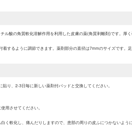
、サリチル酸の角質軟化溶解作用を利用した皮膚の薬(角質剥離剤)です。
付着するように調節できます。薬剤部分の直径は7mmのサイズです。
貼り、2-3日毎に新しい薬剤付パッドと交換してください。
に使用させてください。
も白く軟化し、痛んだりしますので、患部の周りの皮ふにつかないよう
。