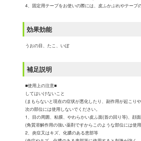
4、固定用テープをお使いの際には、皮ふかぶれやテープ
効果効能
うおの目、たこ、いぼ
補足説明
■使用上の注意■
してはいけないこと
(まもらないと現在の症状が悪化したり、副作用が起こりや
次の部位には使用しないでください。
1、目の周囲、粘膜、やわらかい皮ふ面(首の回り等)、顔
(角質溶解作用の強い薬剤ですからこのような部位には使用
2、炎症又はキズ、化膿のある患部等
(炎症やキズ、化膿のある患部等に使用すると刺激が強く、