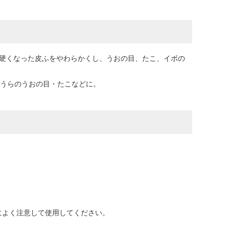
厚く硬くなった皮ふをやわらかくし、うおの目、たこ、イボの
足うらのうおの目・たこなどに。
によく注意して使用してください。