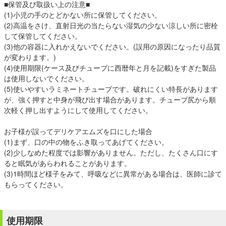
■保管及び取扱い上の注意■
(1)小児の手のとどかない所に保管してください。
(2)高温をさけ、直射日光の当たらない湿気の少ない涼しい所に密栓
して保管してください。
(3)他の容器に入れかえないでください。(誤用の原因になったり品質
が変わります。)
(4)使用期限(ケース及びチューブに西暦年と月を記載)をすぎた製品
は使用しないでください。
(5)使いやすいラミネートチューブです。破れにくい特長があります
が、強く押すと中身が飛び出す場合があります。チューブ尻から順
次軽く押し出すようにして使用してください。
お子様が誤ってデリケアエムズを口にした場合
(1)まず、口の中の物をふき取ってあげてください。
(2)少しなめた程度では影響がありません。ただし、たくさん口にす
ると眠気があらわれることがあります。
(3)1時間ほど様子をみて、呼吸などに異常がある場合は、医師に診て
もらってください。
使用期限