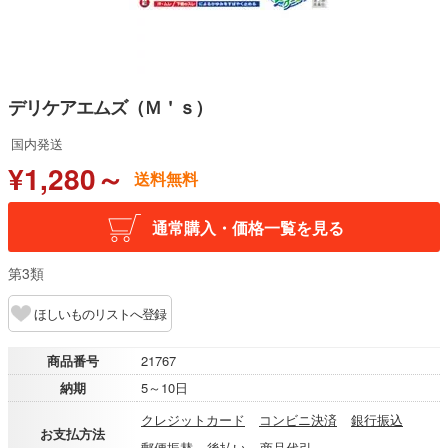
デリケアエムズ（Ｍ＇ｓ）
国内発送
¥1,280～
送料無料
通常購入・価格一覧を見る
第3類
ほしいものリストへ登録
商品番号
21767
納期
5～10日
クレジットカード
コンビニ決済
銀行振込
お支払方法
郵便振替
後払い
商品代引