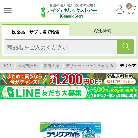
0
Web検索
医薬品・サプリ名で検索
TOP
国内市販薬
皮膚の薬
デリケートゾーンのかゆみ
デリケア