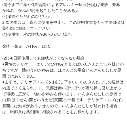
(3)今までに薬や化粧品等によるアレルギー症状(例えば発疹・発赤、
かゆみ、かぶれ等)を起こしたことがある人。
(4)湿潤やただれのひどい人。
2.次の場合は、直ちに使用を中止し、この説明文書をもって医師又は
薬剤師に相談してください
(1)使用後、次の症状があらわれた場合。
発疹・発赤、かゆみ、はれ
(2)5-6日間使用しても症状がよくならない場合。
●男性のデリケートエリアのかゆみと言えばいんきんたむしを疑いが
ちですが、陰のうのかゆみは、ほとんどの場合いんきんたむしが原
因ではありません。
●まずは、デリケアエムズをお試し下さい。いんきんたむしの症状は
内股でよく見られます。患部は赤いぽつぽつが堤防状に盛り上がっ
て環状に広がり、強いかゆみを伴います。いんきんたむしの原因は
白癬(はくせん)菌というカビ(真菌)の一種です。デリケアエムズは白
癬菌には効果がありませんので、いんきんたむしが疑われる場合
は、医師又は薬剤師に相談されることをお勧めします。