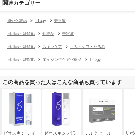
関連カテゴリー
海外化粧品
Trilogy
美容液
日用品・雑貨他
化粧品
美容液
日用品・雑貨他
スキンケア
しみ・シワ・たるみ
日用品・雑貨他
エイジングケア化粧品
Trilogy
この商品を買った人はこんな商品も買っています
ゼオスキン デイ
ゼオスキン バラ
ミルクピール
リポ