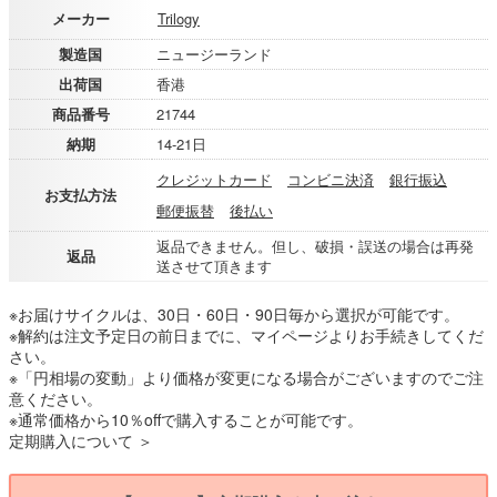
メーカー
Trilogy
製造国
ニュージーランド
出荷国
香港
商品番号
21744
納期
14-21日
クレジットカード
コンビニ決済
銀行振込
お支払方法
郵便振替
後払い
返品できません。但し、破損・誤送の場合は再発
返品
送させて頂きます
※お届けサイクルは、30日・60日・90日毎から選択が可能です。
※解約は注文予定日の前日までに、マイページよりお手続きしてくだ
さい。
※「円相場の変動」より価格が変更になる場合がございますのでご注
意ください。
※通常価格から10％offで購入することが可能です。
定期購入について ＞