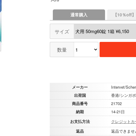
通常購入
【10％of
サイズ
数量
メーカー
Intervet/Sche
出荷国
香港/シンガ
商品番号
21702
納期
14-21日
お支払方法
クレジットカ
返品
返品できませ