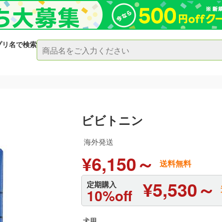
プリ名で検索
ビビトニン
海外発送
¥6,150～
送料無料
¥5,530～
定期購入
10%off
犬用