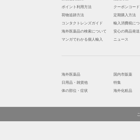
ポイント利用方法
クーポンコード
荷物追跡方法
定期購入方法
コンタクトレンズガイド
輸入消費税につ
海外医薬品の検索について
安心の商品発送
マンガでわかる個人輸入
ニュース
海外医薬品
国内市販薬
日用品・雑貨他
特集
体の部位・症状
海外化粧品