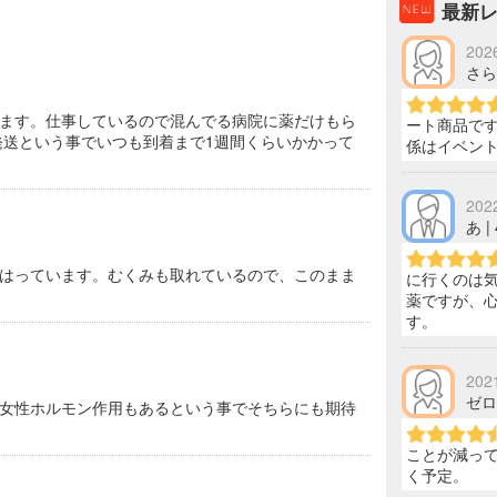
最新
202
さらち
ます。仕事しているので混んでる病院に薬だけもら
ート商品で
送という事でいつも到着まで1週間くらいかかって
係はイベン
202
あ |
はっています。むくみも取れているので、このまま
に行くのは
薬ですが、
す。
202
ゼロン
女性ホルモン作用もあるという事でそちらにも期待
ことが減って
く予定。