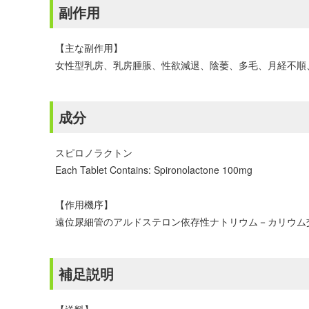
副作用
【主な副作用】
女性型乳房、乳房腫脹、性欲減退、陰萎、多毛、月経不順
成分
スピロノラクトン
Each Tablet Contains: Spironolactone 100mg
【作用機序】
遠位尿細管のアルドステロン依存性ナトリウム－カリウム
補足説明