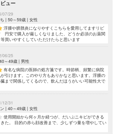
レビュー
6/07/29
 | 50～59歳 | 女性
浮腫や膀胱炎になりやすくこちらを愛用してますリピ
す 円安で購入が厳しくなりました、どうか必須のお薬関
ト等買いやすくしていただけたらと思います
2/06/25
 40～49歳 | 男性
有名な病院の医師の処方箋です。時節柄、頻繁に病院
気が引けます。このやり方もありかなと思います。浮腫の
心臓まで関係してくるので、飲んだほうがいい可能性大で
1/12/31
 | 40～49歳 | 女性
使用開始から何ヶ月か経つが、だいぶニキビができる
きた。 目的の赤ら顔改善まで、少しずつ量を増やしてい