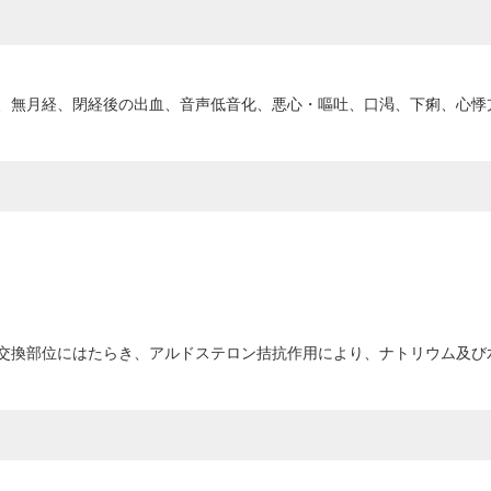
、無月経、閉経後の出血、音声低音化、悪心・嘔吐、口渇、下痢、心悸
交換部位にはたらき、アルドステロン拮抗作用により、ナトリウム及び