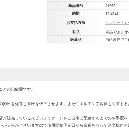
商品番号
21669
納期
14-21日
お支払方法
クレジットカ
返品
返品できませ
医薬品
自己責任でご
などの治療薬です。
の排出を促進し血圧を低下させます。また性ホルモン受容体も阻害する
店が販売しているスピロノラクトンをご自宅に配達するまでのお手配を
かかる事がございますので使用開始予定日から余裕をもって注文操作お