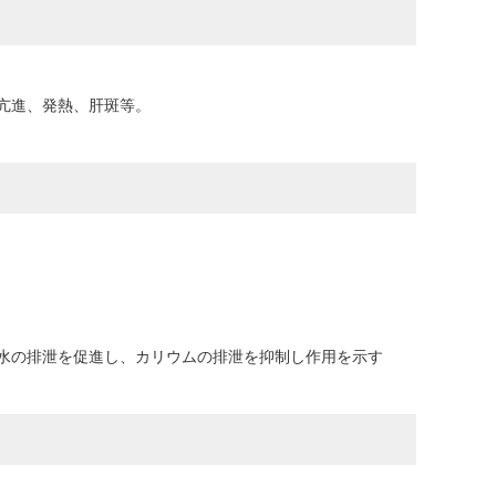
亢進、発熱、肝斑等。
水の排泄を促進し、カリウムの排泄を抑制し作用を示す