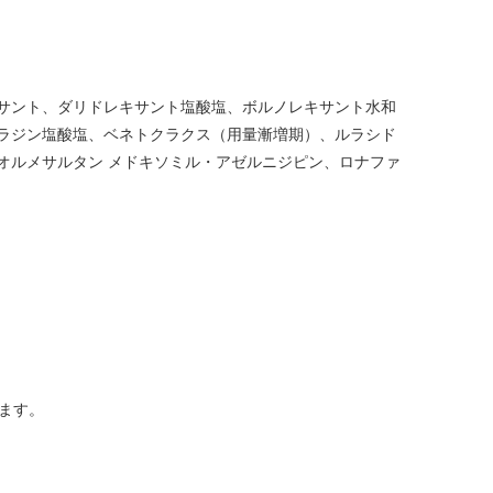
サント、ダリドレキサント塩酸塩、ボルノレキサント水和
ラジン塩酸塩、ベネトクラクス（用量漸増期）、ルラシド
オルメサルタン メドキソミル・アゼルニジピン、ロナファ
ます。