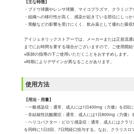
【主な特徴】
・ブドウ球菌やレンサ球菌、マイコプラズマ、クラミジア
・組織への移行性が高く、感染が起きている部位にしっか
・胃酸などの影響を受けにくく、飲み薬として優れた吸収
アイジェネリックストアーでは、メーカーまたは正規流通
までにお時間を要する場合がございますので、ご使用開始
※医師の指導の下ご使用いただくことをおすすめします。
※時期によりデザインが異なることがあります。
使用方法
【用法・用量】
・一般感染症：通常、成人には1日400mg（力価）を2
・非結核性抗酸菌症：通常、成人には1日800mg（力価
・ヘリコバクター・ピロリ感染症：通常、成人にはクラリス
を同時に1日2回、7日間経口投与する。なお、クラリスロ