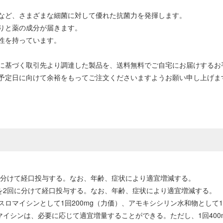
など、さまざまな細菌に対して優れた抗菌力を発揮します。
りと薬の成分が届きます。
性を持っています。
に基づく取引先より調達した製品を、送料無料でご自宅にお届けするお
予定日に向けて余裕をもってご注文くださいますようお願い申し上げま
回に分けて経口投与する。なお、年齢、症状により適宜増減する。
）を2回に分けて経口投与する。なお、年齢、症状により適宜増減する。
ロマイシンとして1回200mg（力価）、アモキシシリン水和物として1
マイシンは、必要に応じて適宜増量することができる。ただし、1回400