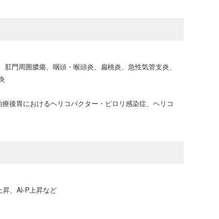
、肛門周囲膿瘍、咽頭・喉頭炎、扁桃炎、急性気管支炎、
炎
治療後胃におけるヘリコバクター・ピロリ感染症、ヘリコ
昇、Al-P上昇など