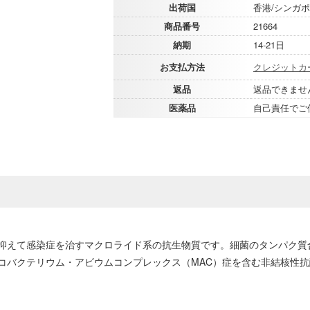
出荷国
香港/シンガポ
商品番号
21664
納期
14-21日
お支払方法
クレジットカ
返品
返品できませ
医薬品
自己責任でご
抑えて感染症を治すマクロライド系の抗生物質です。細菌のタンパク質
コバクテリウム・アビウムコンプレックス（MAC）症を含む非結核性