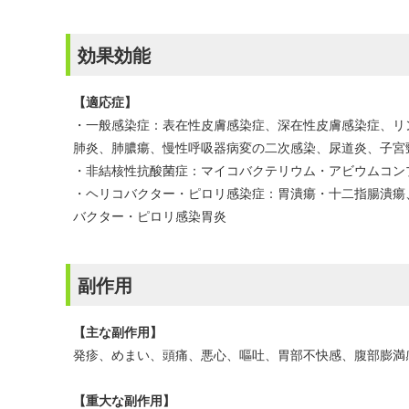
効果効能
【適応症】
・一般感染症：表在性皮膚感染症、深在性皮膚感染症、リ
肺炎、肺膿瘍、慢性呼吸器病変の二次感染、尿道炎、子宮
・非結核性抗酸菌症：マイコバクテリウム・アビウムコン
・ヘリコバクター・ピロリ感染症：胃潰瘍・十二指腸潰瘍
バクター・ピロリ感染胃炎
副作用
【主な副作用】
発疹、めまい、頭痛、悪心、嘔吐、胃部不快感、腹部膨満感、腹
【重大な副作用】