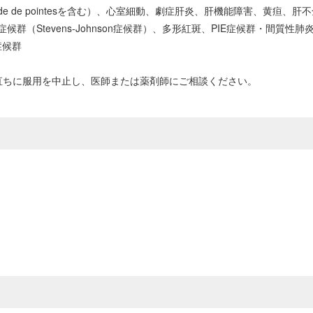
de de pointesを含む）、心室細動、劇症肝炎、肝機能障害、黄疸
群（Stevens-Johnson症候群）、多形紅斑、PIE症候群・間
症候群
直ちに服用を中止し、医師または薬剤師にご相談ください。