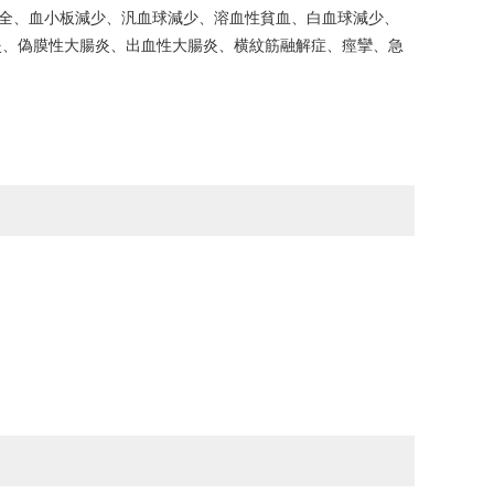
、肝不全、血小板減少、汎血球減少、溶血性貧血、白血球減少、
質性肺炎、偽膜性大腸炎、出血性大腸炎、横紋筋融解症、痙攣、急