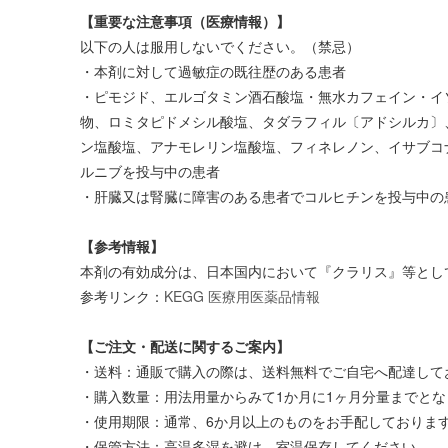
【重要な注意事項（医療情報）】
以下の人は服用しないでください。（禁忌）
・本剤に対して過敏症の既往歴のある患者
・ピモジド、エルゴタミン酒石酸塩・無水カフェイン・イ
物、ロミタピドメシル酸塩、タダラフィル〔アドシルカ〕
ン塩酸塩、アナモレリン塩酸塩、フィネレノン、イサブコ
ルニブを投与中の患者
・肝臓又は腎臓に障害のある患者でコルヒチンを投与中の
【参考情報】
本剤の有効成分は、日本国内において『クラリス』等とし
参考リンク：
KEGG 医療用医薬品情報
【ご注文・配送に関するご案内】
・送料：通販で購入の際は、送料無料でご自宅へ配達してお
・購入数量：用法用量からみて1か月に1ヶ月分量までとな
・使用期限：通常、6か月以上のものをお手配しておりま
・保管方法：高温多湿を避け、室温保存してください。