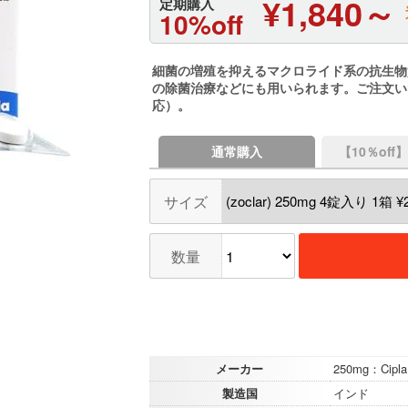
¥1,840～
定期購入
10%off
細菌の増殖を抑えるマクロライド系の抗生物
の除菌治療などにも用いられます。ご注文い
応）。
通常購入
【10％of
サイズ
数量
メーカー
250mg：Cipla
製造国
インド