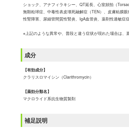
ショック、アナフィラキシー、QT延長、心室頻拍（Torsa
無顆粒球症、中毒性表皮壊死融解症（TEN）、皮膚粘膜眼症候
性腎障害、尿細管間質性腎炎、IgA血管炎、薬剤性過敏症
※上記のような異常や、普段と違う症状が現れた場合は、
成分
【有効成分】
クラリスロマイシン（Clarithromycin）
【薬効分類名】
マクロライド系抗生物質製剤
補足説明