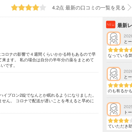
4.2点
最新の口コミの一覧を見る
最新
202
とーま
はコロナの影響で４週間くらいかかる時もあるので早
なっている
て来ます。 私の場合は自分の半年分の薬をまとめて
らいです。
202
とーま
のも有るか
とハイプロン2錠でなんとか眠れるようになりました。
ません。 コロナで配送が遅いことを考えると早めに
202
トーマ
ていただき