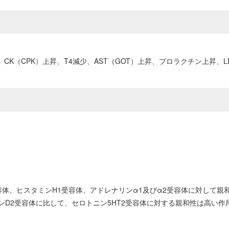
CK（CPK）上昇、T4減少、AST（GOT）上昇、プロラクチン上昇、L
2受容体、ヒスタミンH1受容体、アドレナリンα1及びα2受容体に対し
D2受容体に比して、セロトニン5HT2受容体に対する親和性は高い作