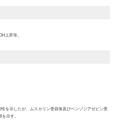
DH上昇等。
て親和性を示したが、ムスカリン受容体及びベンゾジアゼピン受
用を示す。