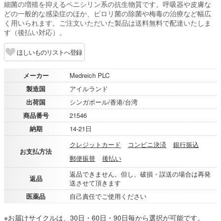
細菌の増殖を抑えるペニシリン系の抗生物質です。呼吸器や皮膚な
どの一般的な感染症のほか、ピロリ菌の除菌や梅毒の治療など幅広
く用いられます。ご注文いただいた製品は送料無料で配達いたしま
す（後払い対応）。
ほしいものリストへ登録
メーカー
Medreich PLC
製造国
アイルランド
出荷国
シンガポール/香港/台湾
商品番号
21546
納期
14-21日
クレジットカード
コンビニ決済
銀行振込
お支払方法
郵便振替
後払い
返品できません。但し、破損・誤送の場合は再発
返品
送させて頂きます
医薬品
自己責任でご使用ください
※お届けサイクルは、30日・60日・90日毎から選択が可能です。