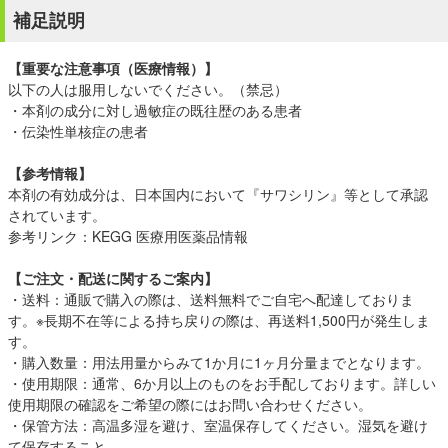
補足説明
【重要な注意事項（医療情報）】
以下の人は服用しないでください。（禁忌）
・本剤の成分に対し過敏症の既往歴のある患者
・伝染性単核症の患者
【参考情報】
本剤の有効成分は、日本国内において『サワシリン』等として承認
されています。
参考リンク：
KEGG 医療用医薬品情報
【ご注文・配送に関するご案内】
・送料：通販で購入の際は、送料無料でご自宅へ配達しておりま
す。※長期不在等による持ち戻りの際は、再送料1,500円が発生しま
す。
・購入数量：用法用量からみて1か月に1ヶ月分量までとなります。
・使用期限：通常、6か月以上のものをお手配しております。詳しい
使用期限の確認をご希望の際にはお問い合わせください。
・保管方法：高温多湿を避け、室温保存してください。湿気を避け
て保存すること。