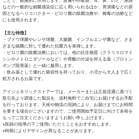
ことで、殺菌的に作用します。皮膚や呼吸器、耳、鼻、のど、尿路
などの一般的な細菌感染症に広く用いられるほか、胃潰瘍などの原
因となるヘリコバクター・ピロリ菌の除菌治療や、梅毒の治療など
にも使用されます。
【主な特徴】
・ブドウ球菌やレンサ球菌、大腸菌、インフルエンザ菌など、さま
ざまな細菌に対して優れた抗菌力を発揮します。
・ピロリ菌の除菌治療においては、他の抗生物質（クラリスロマイ
シンやメトロニダゾールなど）や胃酸の分泌を抑える薬（プロトン
ポンプ阻害薬）と一緒に服用します。
・飲み薬として優れた吸収性を持っており、小児から大人まで広く
処方されるお薬です。
アイジェネリックストアーでは、メーカーまたは正規流通に基づく
取引先より調達した製品を、送料無料でご自宅にお届けするお手配
を行っております。天候や物流の混雑により、お届けまでにお時間
を要する場合がございますので、ご使用開始予定日に向けて余裕を
もってご注文くださいますようお願い申し上げます。
※医師の指導の下ご使用いただくことをおすすめします。
※時期によりデザインが異なることがあります。