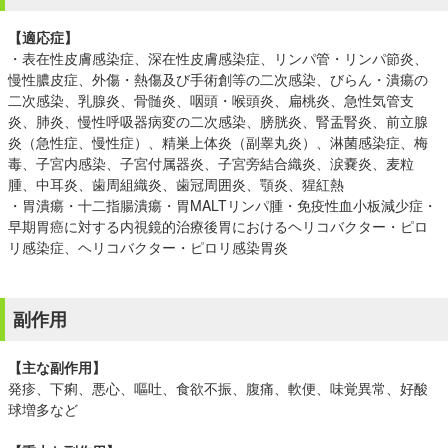
【適応症】
・表在性皮膚感染症、深在性皮膚感染症、リンパ管・リンパ節炎、
慢性膿皮症、外傷・熱傷及び手術創等の二次感染、びらん・潰瘍の
二次感染、乳腺炎、骨髄炎、咽頭・喉頭炎、扁桃炎、急性気管支
炎、肺炎、慢性呼吸器病変の二次感染、膀胱炎、腎盂腎炎、前立腺
炎（急性症、慢性症）、精巣上体炎（副睾丸炎）、淋菌感染症、梅
毒、子宮内感染、子宮付属器炎、子宮旁結合織炎、涙嚢炎、麦粒
腫、中耳炎、歯周組織炎、歯冠周囲炎、顎炎、猩紅熱
・胃潰瘍・十二指腸潰瘍・胃MALTリンパ腫・免疫性血小板減少症・
早期胃癌に対する内視鏡的治療後胃におけるヘリコバクター・ピロ
リ感染症、ヘリコバクター・ピロリ感染胃炎
副作用
【主な副作用】
発疹、下痢、悪心、嘔吐、食欲不振、腹痛、軟便、味覚異常、好酸
球増多など