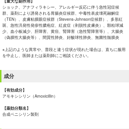
【重大な副作用】
ショック、アナフィラキシー、アレルギー反応に伴う急性冠症候
群、薬剤により誘発される胃腸炎症候群、中毒性表皮壊死融解症
（TEN）、皮膚粘膜眼症候群（Stevens-Johnson症候群）、多形紅
斑、急性汎発性発疹性膿疱症、紅皮症（剥脱性皮膚炎）、顆粒球減
少、血小板減少、肝障害、黄疸、腎障害（急性腎障害等）、大腸炎
（偽膜性大腸炎等）、間質性肺炎、好酸球性肺炎、無菌性髄膜炎
※上記のような異常や、普段と違う症状が現れた場合は、直ちに服用
を中止し、医師または薬剤師にご相談ください。
成分
【有効成分】
アモキシシリン（Amoxicillin）
【薬効分類名】
合成ペニシリン製剤