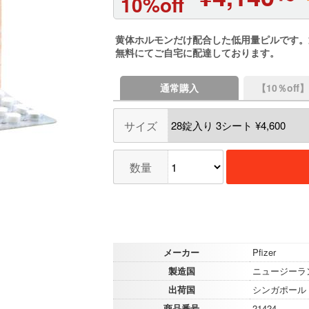
10%off
黄体ホルモンだけ配合した低用量ピルです。
無料にてご自宅に配達しております。
通常購入
【10％of
サイズ
数量
メーカー
Pfizer
製造国
ニュージーラン
出荷国
シンガポール
商品番号
21424