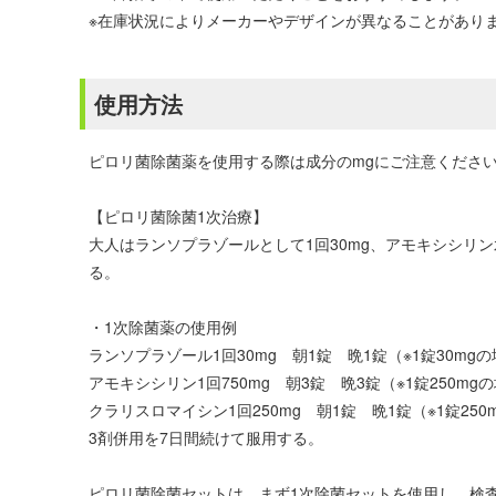
※在庫状況によりメーカーやデザインが異なることがあり
使用方法
ピロリ菌除菌薬を使用する際は成分のmgにご注意くださ
【ピロリ菌除菌1次治療】
大人はランソプラゾールとして1回30mg、アモキシシリン水
る。
・1次除菌薬の使用例
ランソプラゾール1回30mg 朝1錠 晩1錠（※1錠30mg
アモキシシリン1回750mg 朝3錠 晩3錠（※1錠250mg
クラリスロマイシン1回250mg 朝1錠 晩1錠（※1錠250
3剤併用を7日間続けて服用する。
ピロリ菌除菌セットは、まず1次除菌セットを使用し、検