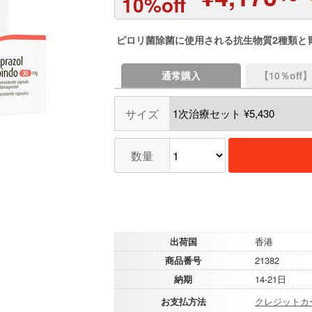
10%off
ピロリ菌除菌に使用される抗生物質2種類と
通常購入
【10％of
サイズ
数量
出荷国
香港
商品番号
21382
納期
14-21日
お支払方法
クレジットカ