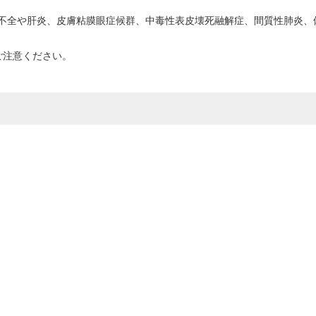
不全や肝炎、皮膚粘膜眼症候群、中毒性表皮壊死融解症、間質性肺炎、
ご注意ください。