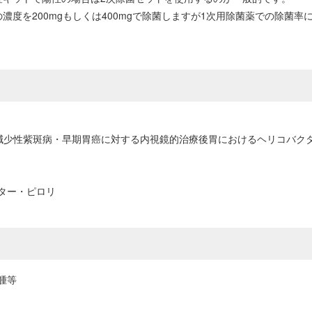
度を200mgもしくは400mgで除菌しますが1次用除菌薬での除菌率につ
板減少性紫斑病・早期胃癌に対する内視鏡的治療後胃におけるヘリコバク
ター・ピロリ
腫等