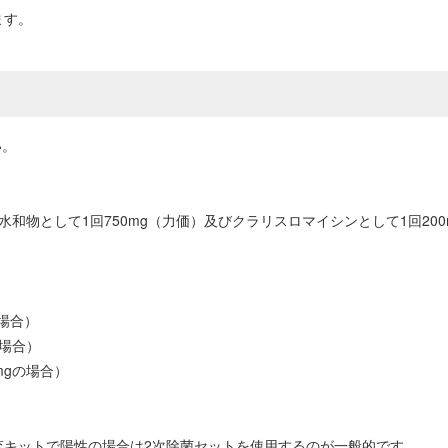
ます。
い。
和物として1回750mg（力価）及びクラリスロマイシンとして1回200m
の場合）
の場合）
mgの場合）
査キットで陽性の場合は2次除菌セットを使用するのが一般的です。