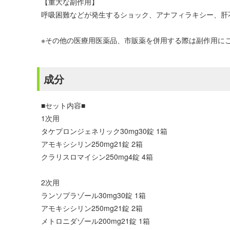
【重大な副作用】
呼吸困難などが発生するショック、アナフィラキシー、肝
※その他の医療用医薬品、市販薬を併用する際は副作用に
成分
■セット内容■
1次用
タケプロンジェネリック30mg30錠 1箱
アモキシシリン250mg21錠 2箱
クラリスロマイシン250mg4錠 4箱
2次用
ランソプラゾール30mg30錠 1箱
アモキシシリン250mg21錠 2箱
メトロニダゾール200mg21錠 1箱