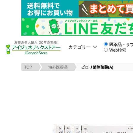
医薬品・サ
カテゴリー
Web検索
TOP
海外医薬品
ピロリ菌除菌薬(A)