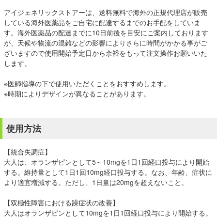
アイジェネリックストアーは、送料無料で海外の正規代理店が販売
している海外医薬品をご自宅に配達するまでのお手配をしていま
す。海外医薬品の配達までに10日前後を目安にご案内しております
が、天候や物流の混雑などの影響によりさらに時間がかかる事がご
ざいますので使用開始予定日から余裕をもって注文操作お願いいた
します。
※医師指導の下で使用いただくことをおすすめします。
※時期によりデザインが異なることがあります。
使用方法
【統合失調症】
大人は、オランザピンとして5～10mgを1日1回経口投与により開始
する。維持量として1日1回10mg経口投与する。なお、年齢、症状に
より適宜増減する。ただし、1日量は20mgを超えないこと。
【双極性障害における躁症状の改善】
大人はオランザピンとして10mgを1日1回経口投与により開始する。