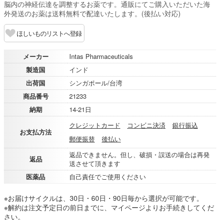
脳内の神経伝達を調整するお薬です。通販にてご購入いただいた海
外発送のお薬は送料無料で配達いたします。(後払い対応)
ほしいものリストへ登録
メーカー
Intas Pharmaceuticals
製造国
インド
出荷国
シンガポール/台湾
商品番号
21233
納期
14-21日
クレジットカード
コンビニ決済
銀行振込
お支払方法
郵便振替
後払い
返品できません。但し、破損・誤送の場合は再発
返品
送させて頂きます
医薬品
自己責任でご使用ください
※お届けサイクルは、30日・60日・90日毎から選択が可能です。
※解約は注文予定日の前日までに、マイページよりお手続きしてくだ
さい。