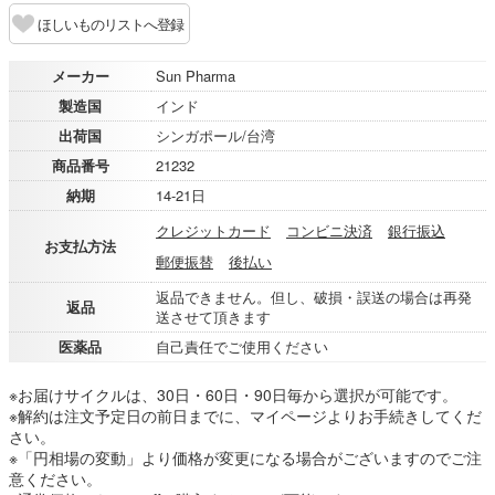
ほしいものリストへ登録
メーカー
Sun Pharma
製造国
インド
出荷国
シンガポール/台湾
商品番号
21232
納期
14-21日
クレジットカード
コンビニ決済
銀行振込
お支払方法
郵便振替
後払い
返品できません。但し、破損・誤送の場合は再発
返品
送させて頂きます
医薬品
自己責任でご使用ください
※お届けサイクルは、30日・60日・90日毎から選択が可能です。
※解約は注文予定日の前日までに、マイページよりお手続きしてくだ
さい。
※「円相場の変動」より価格が変更になる場合がございますのでご注
意ください。