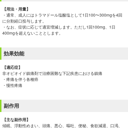
【用法・用量】
・通常、成人にはトラマドール塩酸塩として1日100〜300mgを4回
に分割経口投与します。
・なお、症状に応じて適宜増減します。ただし1回100mg、1日
400mgを超えないこととします。
効果効能
【適応症】
非オピオイド鎮痛剤で治療困難な下記疾患における鎮痛
・疼痛を伴う各種癌
・慢性疼痛
副作用
【主な副作用】
傾眠、浮動性めまい、頭痛、悪心、嘔吐、便秘、食欲減退、口渇、