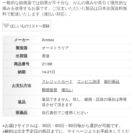
一般的な鎮痛薬では効果が不十分な、がんの痛みや長引く慢性的な
痛みを改善するお薬です。ご注文いただいた製品は日本全国送料無
料で配達いたします（後払い対応）。
ほしいものリストへ登録
メーカー
Arrotex
製造国
オーストラリア
出荷国
香港
商品番号
21186
納期
14-21日
クレジットカード
コンビニ決済
銀行振込
お支払方法
郵便振替
後払い
返品できません。但し、破損・誤送の場合は再発
返品
送させて頂きます
医薬品
自己責任でご使用ください
※お届けサイクルは、30日・60日・90日毎から選択が可能です。
※解約は注文予定日の前日までに、マイページよりお手続きしてくだ