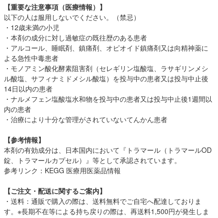
【重要な注意事項（医療情報）】
以下の人は服用しないでください。（禁忌）
・12歳未満の小児
・本剤の成分に対し過敏症の既往歴のある患者
・アルコール、睡眠剤、鎮痛剤、オピオイド鎮痛剤又は向精神薬に
よる急性中毒患者
・モノアミン酸化酵素阻害剤（セレギリン塩酸塩、ラサギリンメシ
ル酸塩、サフィナミドメシル酸塩）を投与中の患者又は投与中止後
14日以内の患者
・ナルメフェン塩酸塩水和物を投与中の患者又は投与中止後1週間以
内の患者
・治療により十分な管理がされていないてんかん患者
【参考情報】
本剤の有効成分は、日本国内において『トラマール（トラマールOD
錠、トラマールカプセル）』等として承認されています。
参考リンク：
KEGG 医療用医薬品情報
【ご注文・配送に関するご案内】
・送料：通販で購入の際は、送料無料でご自宅へ配達しておりま
す。※長期不在等による持ち戻りの際は、再送料1,500円が発生しま