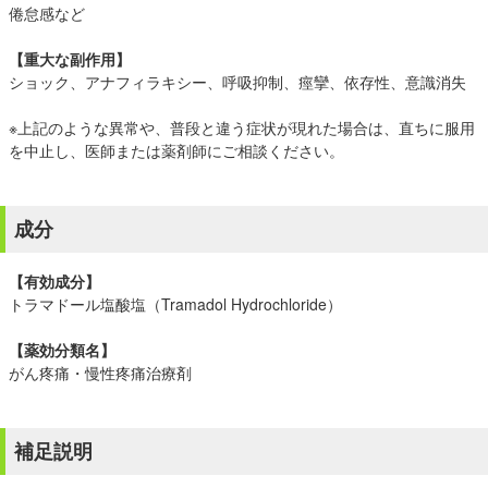
倦怠感など
【重大な副作用】
ショック、アナフィラキシー、呼吸抑制、痙攣、依存性、意識消失
※上記のような異常や、普段と違う症状が現れた場合は、直ちに服用
を中止し、医師または薬剤師にご相談ください。
成分
【有効成分】
トラマドール塩酸塩（Tramadol Hydrochloride）
【薬効分類名】
がん疼痛・慢性疼痛治療剤
補足説明