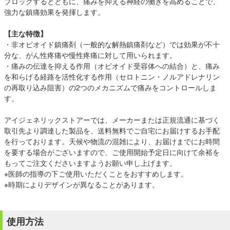
ブロックするとともに、痛みを抑える神経の働きを高めることで、
強力な鎮痛効果を発揮します。
【主な特徴】
・非オピオイド鎮痛剤（一般的な解熱鎮痛剤など）では効果が不十
分な、がん性疼痛や慢性疼痛に対して用いられます。
・痛みの伝達を抑える作用（オピオイド受容体への結合）と、痛み
を和らげる経路を活性化する作用（セロトニン・ノルアドレナリン
の再取り込み阻害）の2つのメカニズムで痛みをコントロールしま
す。
アイジェネリックストアーでは、メーカーまたは正規流通に基づく
取引先より調達した製品を、送料無料でご自宅にお届けするお手配
を行っております。天候や物流の混雑により、お届けまでにお時間
を要する場合がございますので、ご使用開始予定日に向けて余裕を
もってご注文くださいますようお願い申し上げます。
※医師の指導の下ご使用いただくことをおすすめします。
※時期によりデザインが異なることがあります。
使用方法