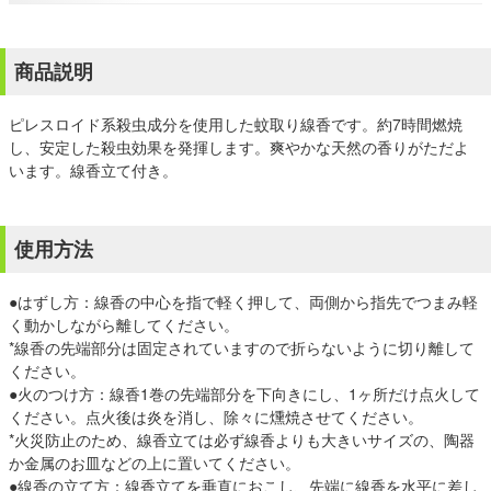
商品説明
ピレスロイド系殺虫成分を使用した蚊取り線香です。約7時間燃焼
し、安定した殺虫効果を発揮します。爽やかな天然の香りがただよ
います。線香立て付き。
使用方法
●はずし方：線香の中心を指で軽く押して、両側から指先でつまみ軽
く動かしながら離してください。
*線香の先端部分は固定されていますので折らないように切り離して
ください。
●火のつけ方：線香1巻の先端部分を下向きにし、1ヶ所だけ点火して
ください。点火後は炎を消し、除々に燻焼させてください。
*火災防止のため、線香立ては必ず線香よりも大きいサイズの、陶器
か金属のお皿などの上に置いてください。
●線香の立て方：線香立てを垂直におこし、先端に線香を水平に差し