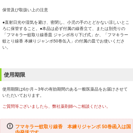
保管及び取扱い上の注意
●直射日光や湿気を避け、密閉し、小児の手のとどかない涼しいとこ
ろに保管すること。●本品は必ず付属の線香立て、または別売りの
「フマキラー蚊取り線香皿 ジャンボ吊り下げ式」か、「フマキラー
蚊とり線香 本練りジャンボ50巻缶入」の付属の皿でお使いくださ
い。
使用期限
使用期限は6か月～3年の有効期間のある一般医薬品をお届けさせて
いただいております。
ご質問等ございましたら、弊社薬剤師へご相談ください。
フマキラー蚊取り線香 本練りジャンボ 50巻函入は国
内発送です。