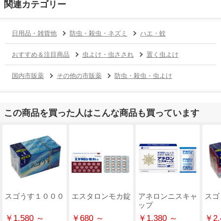
関連カテゴリー
日用品・雑貨他
防虫・殺虫・ネズミ
ハエ・蚊
おすすめ＆注目商品
虫よけ・虫さされ
置く虫よけ
国内市販薬
その他の市販薬
防虫・殺虫・虫よけ
この商品を買った人はこんな商品も買っています
スゴうす１０００
エスタロンモカ錠
アネロンニスキャ
スゴ
ップ
￥1,580 ～
￥680 ～
￥1,380 ～
￥2,