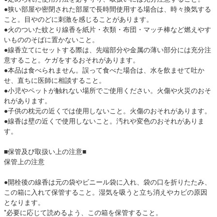
●狭い部屋や密閉された部屋で長時間使用する場合は、時々換気する
こと。目やのどに刺激を感じることがあります。
●火のついた蚊とり線香を紙片・衣類・布団・マッチ棒など燃えやす
いもののそばに置かないこと。
●線香立てにセットする際は、先端部分や金属の薄い部分には充分注
意すること。ケガをするおそれがあります。
●本品は食べられません。誤って食べた場合は、水を飲ませて吐か
せ、直ちに医師に相談すること。
●小児やペットが触れない場所でご使用ください。火傷や火災のおそ
れがあります。
●子供の枕元の近くでは使用しないこと。火傷のおそれがあります。
●線香は壁の近くで使用しないこと。汚れや変色のおそれがありま
す。
■保管及び取扱い上の注意■
保管上の注意
●開栓後の線香は元の袋やビニール袋に入れ、袋の口を折りたたみ、
この箱に入れて保管すること。湿気を吸うと立ち消えやカビの原因
となります。
*必要に応じて読めるよう、この箱を保管すること。