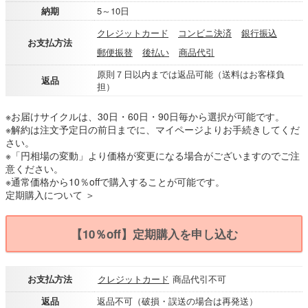
納期
5～10日
クレジットカード
コンビニ決済
銀行振込
お支払方法
郵便振替
後払い
商品代引
原則７日以内までは返品可能（送料はお客様負
返品
担）
※お届けサイクルは、30日・60日・90日毎から選択が可能です。
※解約は注文予定日の前日までに、マイページよりお手続きしてくだ
さい。
※「円相場の変動」より価格が変更になる場合がございますのでご注
意ください。
※通常価格から10％offで購入することが可能です。
定期購入について ＞
【10％off】定期購入を申し込む
お支払方法
クレジットカード
商品代引不可
返品
返品不可（破損・誤送の場合は再発送）