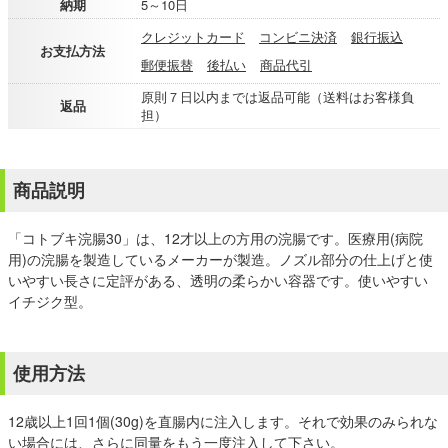
納期
5～10日
クレジットカード
コンビニ決済
銀行振込
お支払方法
郵便振替
後払い
商品代引
原則７日以内までは返品可能（送料はお客様負
返品
担）
商品説明
「コトブキ浣腸30」は、12才以上の方用の浣腸です。医療用(病院
用)の浣腸を製造しているメーカーが製造。ノズル部分の仕上げと使
いやすい長さに定評がある、透明の柔らかい容器です。使いやすい
イチジク型。
使用方法
12歳以上1回1個(30g)を直腸内に注入します。それで効果のみられな
い場合には、さらに同量をもう一度注入して下さい。