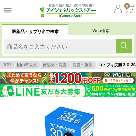
0
Web検索
医薬品・サプリ名で検索
TOP
国内市販薬
便秘薬・浣腸
浣腸・坐薬
コトブキ浣腸３０ 30