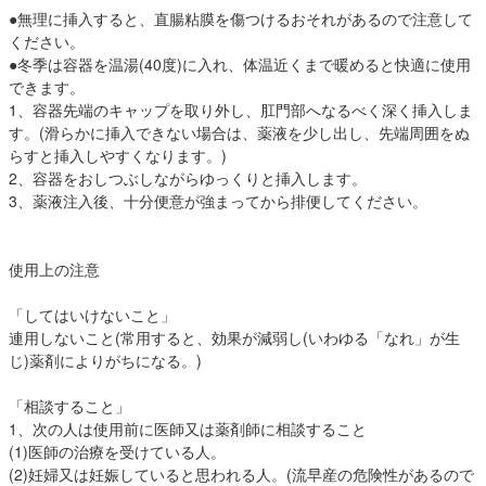
●無理に挿入すると、直腸粘膜を傷つけるおそれがあるので注意して
ください。
●冬季は容器を温湯(40度)に入れ、体温近くまで暖めると快適に使用
できます。
1、容器先端のキャップを取り外し、肛門部へなるべく深く挿入しま
す。(滑らかに挿入できない場合は、薬液を少し出し、先端周囲をぬ
らすと挿入しやすくなります。)
2、容器をおしつぶしながらゆっくりと挿入します。
3、薬液注入後、十分便意が強まってから排便してください。
使用上の注意
「してはいけないこと」
連用しないこと(常用すると、効果が減弱し(いわゆる「なれ」が生
じ)薬剤によりがちになる。)
「相談すること」
1、次の人は使用前に医師又は薬剤師に相談すること
(1)医師の治療を受けている人。
(2)妊婦又は妊娠していると思われる人。(流早産の危険性があるので