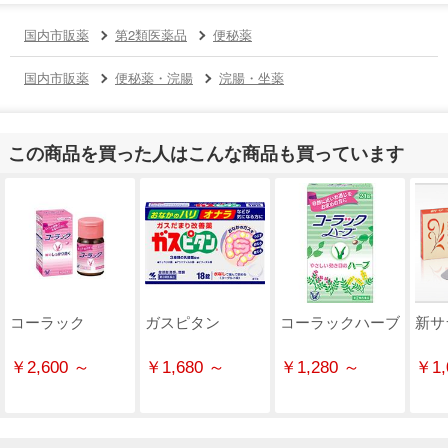
国内市販薬
第2類医薬品
便秘薬
国内市販薬
便秘薬・浣腸
浣腸・坐薬
この商品を買った人はこんな商品も買っています
コーラック
ガスピタン
コーラックハーブ
新サ
￥2,600 ～
￥1,680 ～
￥1,280 ～
￥1,