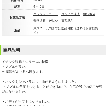
納期
5～10日
クレジットカード
コンビニ決済
銀行振込
お支払方法
郵便振替
後払い
商品代引
原則７日以内までは返品可能（送料はお客様負
返品
担）
商品説明
イチジク浣腸Ｅシリーズの特徴
・ノズルが長い。
⇒ 薬液がより奥へ届きます。
・ネックをジャバラにし、曲がるようにしました。
⇒ ノズルに角度をつけることができるので、在宅介護での使用が容
易になりました。
・ボディがソフトになりました。