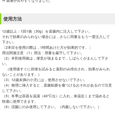
⇒ 薬液が出やすくなりました。
使用方法
12歳以上：1回1個（30g）を直腸内に注入して下さい。
それで効果のみられない場合には，さらに同量をもう一度注入して
下さい。
〔2本目を使用の際は，1時間あけた方が効果的です。〕
用法関連注意 （1）用法・用量を厳守して下さい。
（2）本剤使用後は，便意が強まるまで，しばらくがまんして下さ
い。
（使用後すぐに排便を試みると薬剤のみ排出され，効果がみられ
ないことがあります。）
（3）12歳未満の小児には，使用させないで下さい。
（4）無理に挿入すると，直腸粘膜を傷つけるおそれがあるので注意
して下さい。
（5）冬季は容器を温湯（40℃位）に入れ，体温近くまで温めると
快適に使用できます。
（6）浣腸にのみ使用して下さい。（内服しないで下さい。）