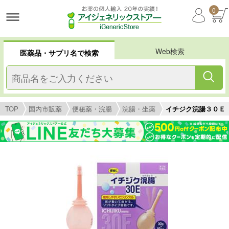
0
Web検索
医薬品・サプリ名で検索
TOP
国内市販薬
便秘薬・浣腸
浣腸・坐薬
イチジク浣腸３０Ｅ