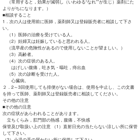
（常用すると，効果が減弱し（いわゆる“なれ””が生じ）薬剤にた
よりがちになります。）
■相談すること
1．次の人は使用前に医師，薬剤師又は登録販売者に相談して下さ
い。
（1）医師の治療を受けている人。
（2）妊婦又は妊娠していると思われる人。
（流早産の危険性があるので使用しないことが望ましい。）
（3）高齢者。
（4）次の症状のある人。
はげしい腹痛，吐き気・嘔吐，痔出血
（5）次の診断を受けた人。
心臓病。
２．2～3回使用しても排便がない場合は、使用を中止し、この文書
を持って医師、薬剤師又は登録販売者に相談してください。
その他の注意
■その他の注意
次の症状があらわれることがあります。
立ちくらみ，肛門部の熱感，腹痛，不快感
保管及び取扱い上の注意 （1）直射日光の当たらない涼しい所に保管
して下さい。
（2）小児の手の届かない所に保管して下さい。