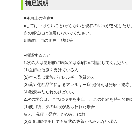
補足説明
■使用上の注意■
●してはいけないこと(守らないと現在の症状が悪化したり
次の部位には使用しないでください。
創傷面、目の周囲、粘膜等
●相談すること
1.次の人は使用前に医師又は薬剤師に相談してください。
(1)医師の治療を受けている人
(2)本人又は家族がアレルギー体質の人
(3)薬や化粧品等によるアレルギー症状(例えば発疹・発赤
(4)湿潤やただれのひどい人
2.次の場合は、直ちに使用を中止し、この外箱を持って医
(1)使用後、次の症状があらわれた場合
皮ふ：発疹・発赤、かゆみ、はれ
(2)5-6日間使用しても症状の改善がみられない場合