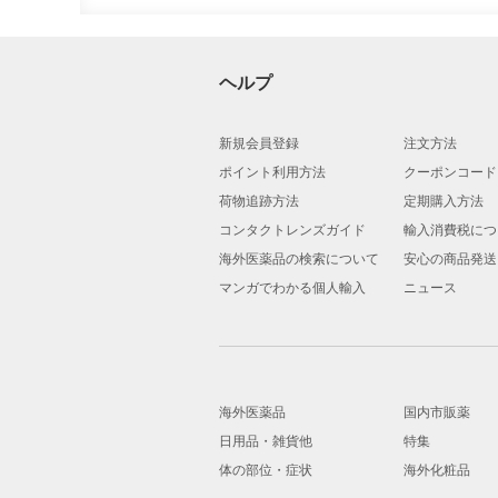
ヘルプ
新規会員登録
注文方法
ポイント利用方法
クーポンコード
荷物追跡方法
定期購入方法
コンタクトレンズガイド
輸入消費税につ
海外医薬品の検索について
安心の商品発送
マンガでわかる個人輸入
ニュース
海外医薬品
国内市販薬
日用品・雑貨他
特集
体の部位・症状
海外化粧品