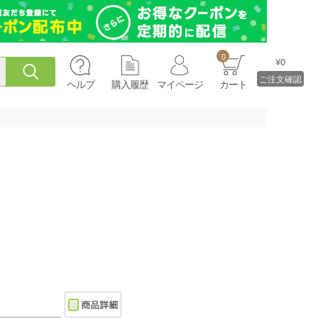
0
¥0
ご注文確認
ヘルプ
購入履歴
マイページ
カート