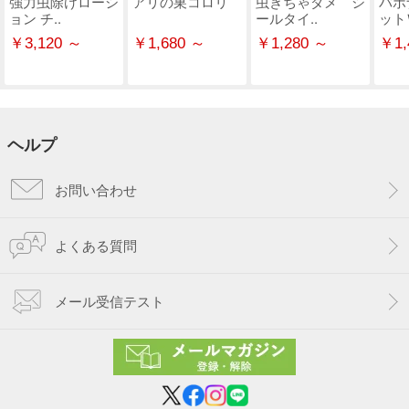
強力虫除けローシ
アリの巣コロリ
虫きちゃダメ シ
バポ
ョン チ..
ールタイ..
ット
￥3,120 ～
￥1,680 ～
￥1,280 ～
￥1,
ヘルプ
お問い合わせ
よくある質問
メール受信テスト