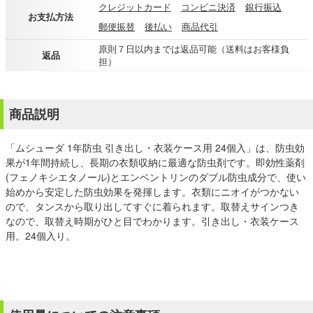
クレジットカード
コンビニ決済
銀行振込
お支払方法
郵便振替
後払い
商品代引
原則７日以内までは返品可能（送料はお客様負
返品
担）
商品説明
「ムシューダ 1年防虫 引き出し・衣装ケース用 24個入」は、防虫効
果が1年間持続し、長期の衣類収納に最適な防虫剤です。即効性薬剤
(フェノキシエタノール)とエンベントリンのダブル防虫成分で、使い
始めから安定した防虫効果を発揮します。衣類にニオイがつかない
ので、タンスから取り出してすぐに着られます。取替えサインつき
なので、取替え時期がひと目でわかります。引き出し・衣装ケース
用。24個入り。