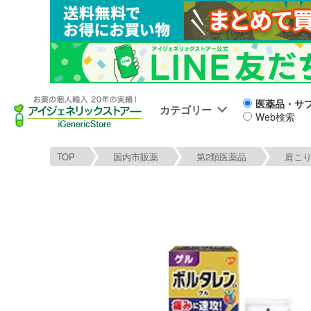
医薬品・サ
カテゴリー
Web検索
TOP
国内市販薬
第2類医薬品
肩こ