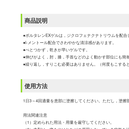
商品説明
●ボルタレンEXゲルは，ジクロフェナクナトリウムを配
●l-メントール配合でさわやかな清涼感があります。
●べとつかず，乾きが早いゲルです。
●伸びがよく，肘，膝，手首などのよく動かす部位にも簡
●繰り返し，すりこむ必要はありません。（何度もこする
使用方法
1日3～4回適量を患部に塗擦してください。ただし，塗
用法関連注意
（1）定められた用法・用量を厳守してください。