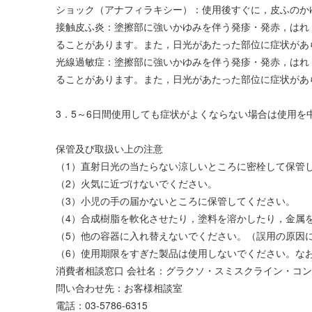
ショック（アナフィラキシー）：使用後すぐに，皮ふのか
接触皮ふ炎：塗擦部に強いかゆみを伴う発疹・発赤，はれ
ることがあります。また，日光があたった部位に症状があ
光線過敏症：塗擦部に強いかゆみを伴う発疹・発赤，はれ
ることがあります。また，日光があたった部位に症状があ
3．5～6日間使用しても症状がよくならない場合は使用
保管及び取扱い上の注意
（1）直射日光の当たらない涼しいところに密栓して保管
（2）火気に近づけないでください。
（3）小児の手の届かないところに保管してください。
（4）合成樹脂を軟化させたり，塗料を溶かしたり，金属
（5）他の容器に入れ替えないでください。（誤用の原因
（6）使用期限をすぎた製品は使用しないでください。な
消費者相談窓口 会社名：グラクソ・スミスクライン・コ
問い合わせ先：お客様相談室
電話：03-5786-6315