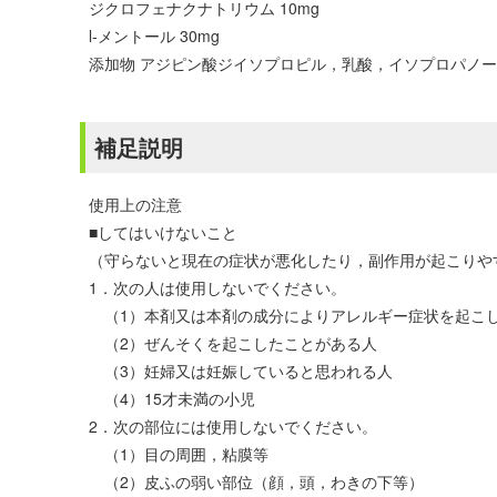
ジクロフェナクナトリウム 10mg
l-メントール 30mg
添加物 アジピン酸ジイソプロピル，乳酸，イソプロパノ
補足説明
使用上の注意
■してはいけないこと
（守らないと現在の症状が悪化したり，副作用が起こりや
1．次の人は使用しないでください。
（1）本剤又は本剤の成分によりアレルギー症状を起こ
（2）ぜんそくを起こしたことがある人
（3）妊婦又は妊娠していると思われる人
（4）15才未満の小児
2．次の部位には使用しないでください。
（1）目の周囲，粘膜等
（2）皮ふの弱い部位（顔，頭，わきの下等）