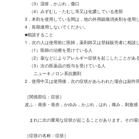
（3）湿疹，かぶれ，傷口
（4）みずむし・たむし等又は化膿している患部
3．本剤を使用している間は，他の外用鎮痛消炎剤を使用
4．長期連用しないでください。
■相談すること
1．次の人は使用前に医師，薬剤師又は登録販売者に相談
（1）医師の治療を受けている人
（2）薬などによりアレルギー症状を起こしたことがあ
（3）次の医薬品の投与を受けている人
ニューキノロン系抗菌剤
2．使用中又は使用後，次の症状があらわれた場合は副作
［関係部位：症状］
皮ふ：発疹・発赤，かゆみ，かぶれ，はれ，痛み，刺激感
まれに次の重篤な症状が起こることがあります。その場
［症状の名称：症状］