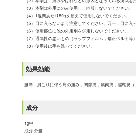
（2）本剤は，痛みやはれなどの原因となっている病気を
（3）本剤は外用にのみ使用し，内服しないでください。
（4）1週間あたり50gを超えて使用しないでください。
（5）目に入らないよう注意してください。万一，目に入
（6）使用部位に他の外用剤を併用しないでください。
（7）通気性の悪いもの（ラップフィルム，矯正ベルト等
（8）使用後は手を洗ってください。
効果効能
腰痛，肩こりに伴う肩の痛み，関節痛，筋肉痛，腱鞘炎（
成分
1g中
成分 分量