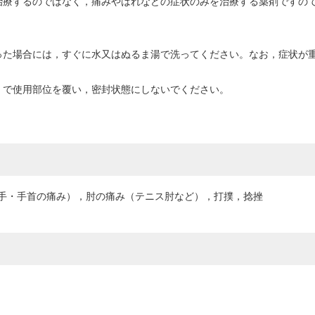
治療するのではなく，痛みやはれなどの症状のみを治療する薬剤ですの
った場合には，すぐに水又はぬるま湯で洗ってください。なお，症状が
）で使用部位を覆い，密封状態にしないでください。
手・手首の痛み），肘の痛み（テニス肘など），打撲，捻挫