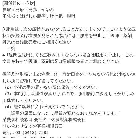
[関係部位：症状]
皮膚：発疹・発赤，かゆみ
消化器：はげしい腹痛，吐き気・嘔吐
3.服用後，次の症状があらわれることがありますので，このような症
状の持続又は増強が見られた場合には，服用を中止し，医師，薬剤
師又は登録販売者にご相談ください
下痢
4.1週間位服用しても症状がよくならない場合は服用を中止し，この
文書を持って医師，薬剤師又は登録販売者にご相談ください
保管及び取扱い上の注意 （1）直射日光の当たらない湿気の少ない涼
しい所に密栓して保管してください。
（2）小児の手の届かない所に保管してください。
（3）本剤は，吸湿性がありますので，服用後はフタをしっかりしめ
て保管してください。
（4）他の容器に入れ替えないでください。
（誤用の原因になったり品質が変わるおそれがあります。）
消費者相談窓口 会社名：佐藤製薬株式会社
問い合わせ先：お客様相談窓口
電話：03（5412）7393