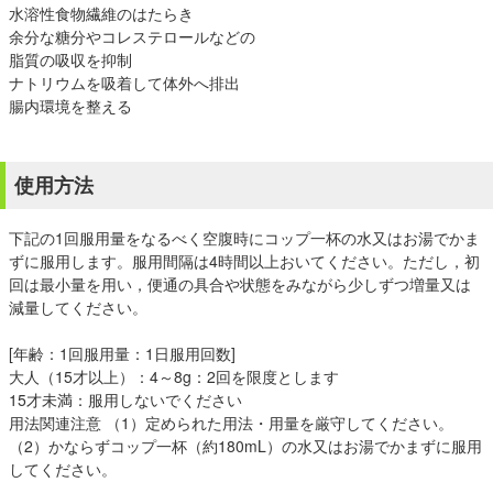
水溶性食物繊維のはたらき
余分な糖分やコレステロールなどの
脂質の吸収を抑制
ナトリウムを吸着して体外へ排出
腸内環境を整える
使用方法
下記の1回服用量をなるべく空腹時にコップ一杯の水又はお湯でかま
ずに服用します。服用間隔は4時間以上おいてください。ただし，初
回は最小量を用い，便通の具合や状態をみながら少しずつ増量又は
減量してください。
[年齢：1回服用量：1日服用回数]
大人（15才以上）：4～8g：2回を限度とします
15才未満：服用しないでください
用法関連注意 （1）定められた用法・用量を厳守してください。
（2）かならずコップ一杯（約180mL）の水又はお湯でかまずに服用
してください。