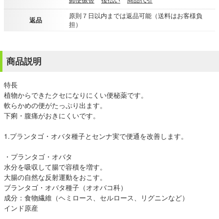
原則７日以内までは返品可能（送料はお客様負
返品
担）
商品説明
特長
植物からできたクセになりにくい便秘薬です。
軟らかめの便がたっぷり出ます。
下痢・腹痛がおきにくいです。
1.プランタゴ・オバタ種子とセンナ実で便通を改善します。
・プランタゴ・オバタ
水分を吸収して腸で容積を増す。
大腸の自然な反射運動をおこす。
ブランタゴ・オバタ種子（オオバコ科）
成分：食物繊維（ヘミロース、セルロース、リグニンなど）
インド原産