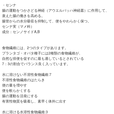
・センナ
腸の運動をつかさどる神経（アウエルバッハ神経叢）に作用して、
衰えた腸の働きを高める。
腸管からの水分吸収を抑制して、便をやわらかく保つ。
センナ実（マメ科）
成分：センノサイドA,B
食物繊維には、2つのタイプがあります。
プランタゴ・オバタ種子には2種類の食物繊維が、
自然な排便を促すのに最も適しているとされている
7：3の割合でバランス良く入っています。
水に溶けない不溶性食物繊維:7
不溶性食物繊維のはたらき
便の量を増やす
便を軟らかくする
腸の運動を活発にする
有害性物質を吸着し、素早く体外に出す
水に溶ける水溶性食物繊維:3