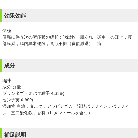
効果効能
便秘
便秘に伴う次の諸症状の緩和：吹出物，肌あれ，頭重，のぼせ，腹
部膨満，腸内異常発酵，食欲不振（食欲減退），痔
成分
8g中
成分 分量
プランタゴ・オバタ種子 4.336g
センナ実 0.992g
添加物 白糖，タルク，アラビアゴム，流動パラフィン，パラフィ
ン，三二酸化鉄，香料（l -メントールを含む）
補足説明