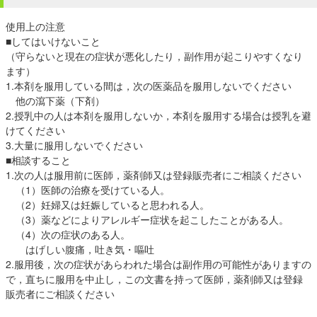
使用上の注意
■してはいけないこと
（守らないと現在の症状が悪化したり，副作用が起こりやすくなり
ます）
1.本剤を服用している間は，次の医薬品を服用しないでください
他の瀉下薬（下剤）
2.授乳中の人は本剤を服用しないか，本剤を服用する場合は授乳を避
けてください
3.大量に服用しないでください
■相談すること
1.次の人は服用前に医師，薬剤師又は登録販売者にご相談ください
（1）医師の治療を受けている人。
（2）妊婦又は妊娠していると思われる人。
（3）薬などによりアレルギー症状を起こしたことがある人。
（4）次の症状のある人。
はげしい腹痛，吐き気・嘔吐
2.服用後，次の症状があらわれた場合は副作用の可能性がありますの
で，直ちに服用を中止し，この文書を持って医師，薬剤師又は登録
販売者にご相談ください