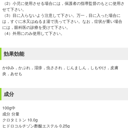
（2）小児に使用させる場合には，保護者の指導監督のもとに使用さ
せて下さい。
（3）目に入らないよう注意して下さい。万一，目に入った場合に
は，すぐに水又はぬるま湯で洗って下さい。なお，症状が重い場合
には，眼科医の診療を受けて下さい。
（4）外用にのみ使用して下さい。
効果効能
かゆみ，かぶれ，湿疹，虫さされ，じんましん，しもやけ，皮膚
炎，あせも
成分
100g中
成分 分量
クロタミトン 10.0g
ヒドロコルチゾン酢酸エステル 0.25g