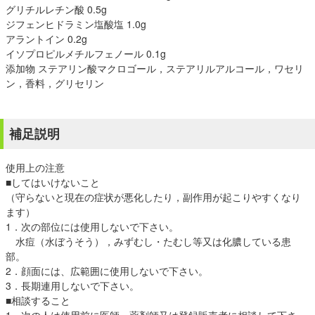
グリチルレチン酸 0.5g
ジフェンヒドラミン塩酸塩 1.0g
アラントイン 0.2g
イソプロピルメチルフェノール 0.1g
添加物 ステアリン酸マクロゴール，ステアリルアルコール，ワセリ
ン，香料，グリセリン
補足説明
使用上の注意
■してはいけないこと
（守らないと現在の症状が悪化したり，副作用が起こりやすくなり
ます）
1．次の部位には使用しないで下さい。
水痘（水ぼうそう），みずむし・たむし等又は化膿している患
部。
2．顔面には、広範囲に使用しないで下さい。
3．長期連用しないで下さい。
■相談すること