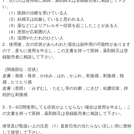
1．次の人は使用前に医師，薬剤師又は登録販売者に相談して下さ
い。
（1）医師の治療を受けている人
（2）妊婦又は妊娠していると思われる人
（3）薬などによりアレルギー症状を起こしたことがある人
（4）患部が広範囲の人
（5）湿潤やただれのひどい人
2．使用後，次の症状があらわれた場合は副作用の可能性があります
ので，直ちに使用を中止し，この文書を持って医師，薬剤師又は登
録販売者に相談して下さい。
［関係部位：症状］
皮膚：発疹・発赤，かゆみ，はれ，かぶれ，乾燥感，刺激感，熱
感，ヒリヒリ感
皮膚（患部）：みずむし・たむし等の白癬，にきび，化膿症状，持
続的な刺激感
3．5～6日間使用しても症状がよくならない場合は使用を中止し，こ
の文書を持って医師，薬剤師又は登録販売者に相談して下さい。
保管及び取扱い上の注意 （1）直射日光の当たらない涼しい所に密栓
して保管して下さい。