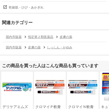
乾燥肌・ひび・あかぎれ
関連カテゴリー
国内市販薬
指定第２類医薬品
皮膚の薬
国内市販薬
皮膚の薬
しっしん・かゆみ
この商品を買った人はこんな商品も買っています
デリケアエムズ
クロマイＰ軟膏
クロマイＮ軟膏
キュ