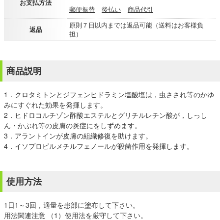
お支払方法
郵便振替
後払い
商品代引
原則７日以内までは返品可能（送料はお客様負
返品
担）
商品説明
1．クロタミトンとジフェンヒドラミン塩酸塩は，虫さされ等のかゆ
みにすぐれた効果を発揮します。
2．ヒドロコルチゾン酢酸エステルとグリチルレチン酸が，しっし
ん・かぶれ等の皮膚の炎症にをしずめます。
3．アラントインが皮膚の組織修復を助けます。
4．イソプロピルメチルフェノールが殺菌作用を発揮します。
使用方法
1日1～3回，適量を患部に塗布して下さい。
用法関連注意 （1）使用法を厳守して下さい。