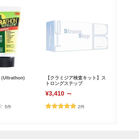
ltrathon)
【クラミジア検査キット】ス
トロングステップ
¥3,410 ～
5
件
2
件