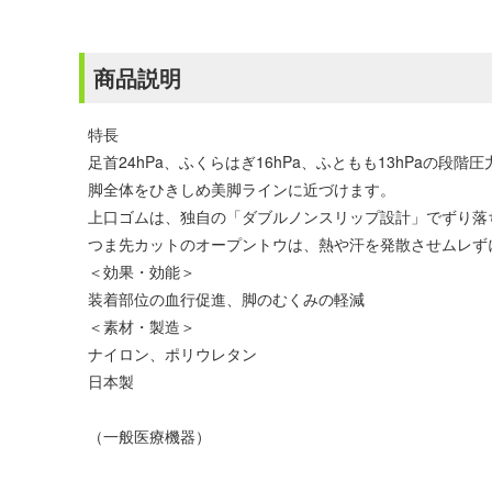
商品説明
特長
足首24hPa、ふくらはぎ16hPa、ふともも13hPaの段階
脚全体をひきしめ美脚ラインに近づけます。
上口ゴムは、独自の「ダブルノンスリップ設計」でずり落
つま先カットのオープントウは、熱や汗を発散させムレず
＜効果・効能＞
装着部位の血行促進、脚のむくみの軽減
＜素材・製造＞
ナイロン、ポリウレタン
日本製
（一般医療機器）