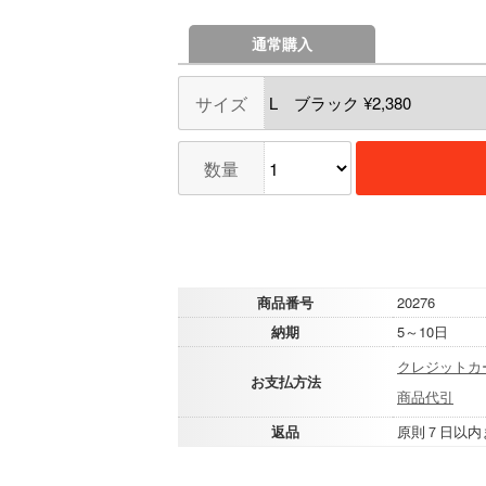
通常購入
サイズ
数量
商品番号
20276
納期
5～10日
クレジットカ
お支払方法
商品代引
返品
原則７日以内