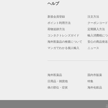
ヘルプ
新規会員登録
注文方法
ポイント利用方法
クーポンコード
荷物追跡方法
定期購入方法
コンタクトレンズガイド
輸入消費税につ
海外医薬品の検索について
安心の商品発送
マンガでわかる個人輸入
ニュース
海外医薬品
国内市販薬
日用品・雑貨他
特集
体の部位・症状
海外化粧品